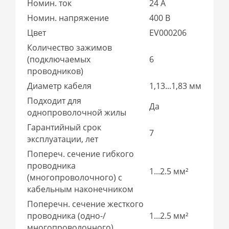
Номин. ток
24 А
Номин. напряжение
400 В
Цвет
EV000206
Количество зажимов
(подключаемых
6
проводников)
Диаметр кабеля
1,13...1,83 мм
Подходит для
Да
однопроволочной жилы
Гарантийный срок
7
эксплуатации, лет
Попереч. сечение гибкого
проводника
1...2.5 мм²
(многопроволочного) с
кабельным наконечником
Поперечн. сечение жесткого
проводника (одно-/
1...2.5 мм²
многопроволочного)