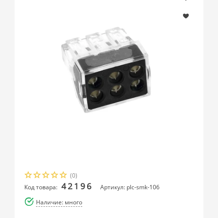
(0)
42196
Код товара:
Артикул: plc-smk-106
Наличие: много