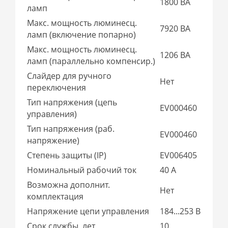
1800 ВА
ламп
Макс. мощность люминесц.
7920 ВА
ламп (включение попарно)
Макс. мощность люминесц.
1206 ВА
ламп (параллельно компенсир.)
Слайдер для ручного
Нет
переключения
Тип напряжения (цепь
EV000460
управления)
Тип напряжения (раб.
EV000460
напряжение)
Степень защиты (IP)
EV006405
Номинальный рабочий ток
40 А
Возможна дополнит.
Нет
комплектация
Напряжение цепи управления
184...253 В
Срок службы, лет
10