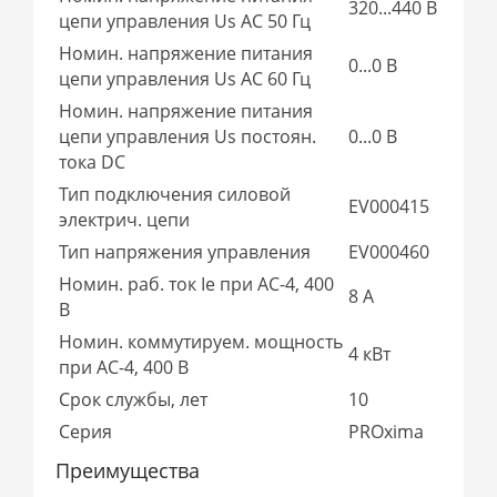
320...440 В
цепи управления Us AC 50 Гц
Номин. напряжение питания
0...0 В
цепи управления Us AC 60 Гц
Номин. напряжение питания
цепи управления Us постоян.
0...0 В
тока DC
Тип подключения силовой
EV000415
электрич. цепи
Тип напряжения управления
EV000460
Номин. раб. ток Ie при AC-4, 400
8 А
В
Номин. коммутируем. мощность
4 кВт
при AC-4, 400 В
Срок службы, лет
10
Серия
PROxima
Преимущества