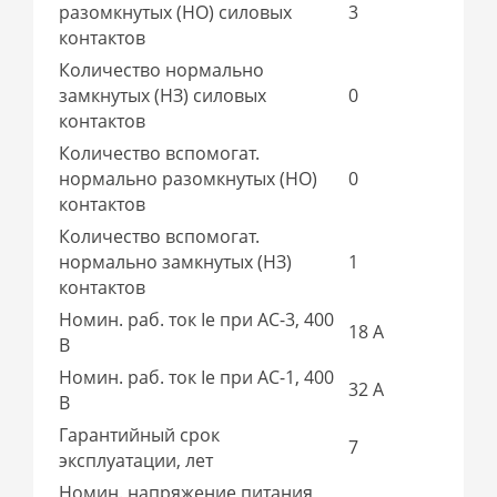
разомкнутых (НО) силовых
3
контактов
Количество нормально
замкнутых (НЗ) силовых
0
контактов
Количество вспомогат.
нормально разомкнутых (НО)
0
контактов
Количество вспомогат.
нормально замкнутых (НЗ)
1
контактов
Номин. раб. ток Ie при AC-3, 400
18 А
В
Номин. раб. ток Ie при AC-1, 400
32 А
В
Гарантийный срок
7
эксплуатации, лет
Номин. напряжение питания