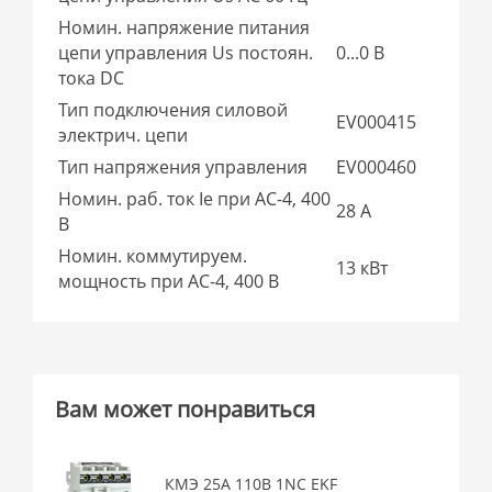
Номин. напряжение питания
цепи управления Us постоян.
0...0 В
тока DC
Тип подключения силовой
EV000415
электрич. цепи
Тип напряжения управления
EV000460
Номин. раб. ток Ie при AC-4, 400
28 А
В
Номин. коммутируем.
13 кВт
мощность при AC-4, 400 В
Вам может понравиться
КМЭ 25А 110В 1NC EKF