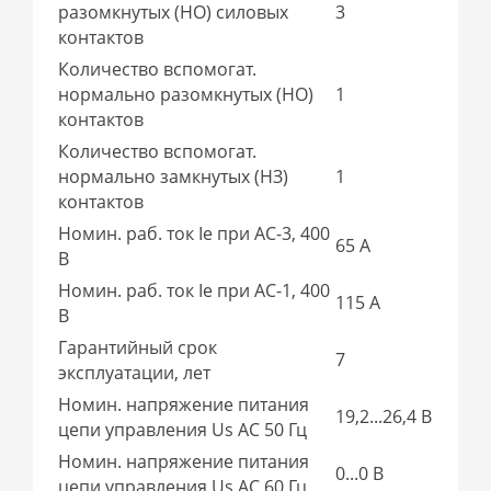
разомкнутых (НО) силовых
3
контактов
Количество вспомогат.
нормально разомкнутых (НО)
1
контактов
Количество вспомогат.
нормально замкнутых (НЗ)
1
контактов
Номин. раб. ток Ie при AC-3, 400
65 А
В
Номин. раб. ток Ie при AC-1, 400
115 А
В
Гарантийный срок
7
эксплуатации, лет
Номин. напряжение питания
19,2...26,4 В
цепи управления Us AC 50 Гц
Номин. напряжение питания
0...0 В
цепи управления Us AC 60 Гц