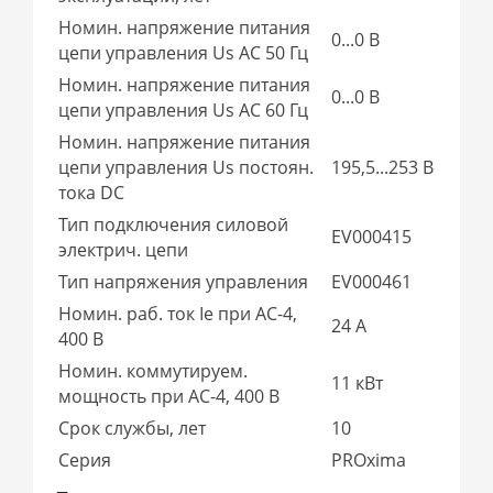
Номин. напряжение питания
0...0 В
цепи управления Us AC 50 Гц
Номин. напряжение питания
0...0 В
цепи управления Us AC 60 Гц
Номин. напряжение питания
цепи управления Us постоян.
195,5...253 В
тока DC
Тип подключения силовой
EV000415
электрич. цепи
Тип напряжения управления
EV000461
Номин. раб. ток Ie при AC-4,
24 А
400 В
Номин. коммутируем.
11 кВт
мощность при AC-4, 400 В
Срок службы, лет
10
Серия
PROxima