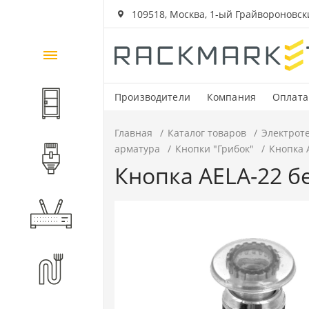
109518, Москва, 1-ый Грайвороновский
Каталог
товаров
Производители
Компания
Оплата
Шкафы и стойки
Главная
Каталог товаров
Электрот
арматура
Кнопки "Грибок"
Кнопка 
Компоненты СКС
Кнопка AELA-22 б
Активное оборудование
Волоконно-оптические
компоненты