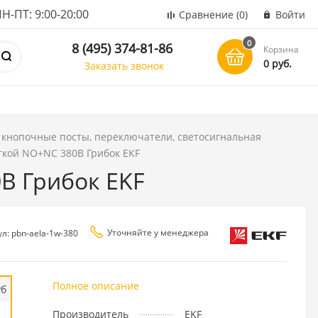
ПТ: 9:00-20:00
Сравнение
(0)
Войти
0
8 (495) 374-81-86
Корзина
0 руб.
Заказать звонок
 кнопочные посты, переключатели, светосигнальная
еткой NO+NC 380В Грибок EKF
0В Грибок EKF
Уточняйте у менеджера
л: pbn-aela-1w-380
Полное описание
уб
Производитель
EKF