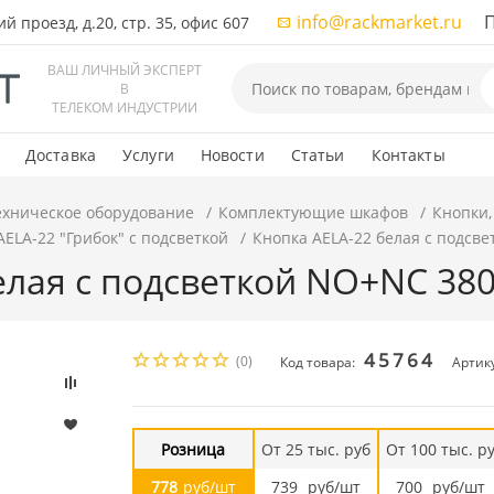
info@rackmarket.ru
ПН-
 проезд, д.20, стр. 35, офис 607
ВАШ ЛИЧНЫЙ ЭКСПЕРТ
В
ТЕЛЕКОМ ИНДУСТРИИ
Доставка
Услуги
Новости
Статьи
Контакты
ехническое оборудование
Комплектующие шкафов
Кнопки,
AELA-22 "Грибок" с подсветкой
Кнопка AELA-22 белая с подсв
елая с подсветкой NO+NC 38
45764
(0)
Код товара:
Артику
Розница
От 25 тыс. руб
От 100 тыс. р
778
руб/шт
739
руб/шт
700
руб/шт