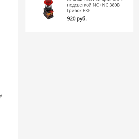
подсветкой NO+NC 380В
Грибок EKF
920 руб.
у
.