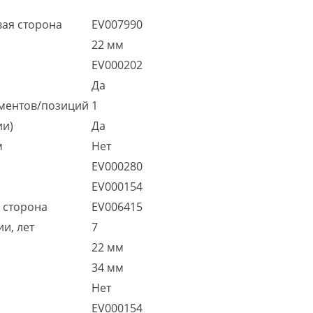
вая сторона
EV007990
22 мм
EV000202
Да
ментов/позиций
1
ии)
Да
м
Нет
EV000280
EV000154
я сторона
EV006415
и, лет
7
22 мм
34 мм
Нет
EV000154