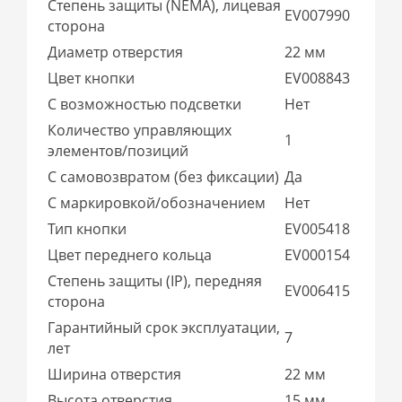
Степень защиты (NEMA), лицевая
EV007990
сторона
Диаметр отверстия
22 мм
Цвет кнопки
EV008843
С возможностью подсветки
Нет
Количество управляющих
1
элементов/позиций
С самовозвратом (без фиксации)
Да
С маркировкой/обозначением
Нет
Тип кнопки
EV005418
Цвет переднего кольца
EV000154
Степень защиты (IP), передняя
EV006415
сторона
Гарантийный срок эксплуатации,
7
лет
Ширина отверстия
22 мм
Высота отверстия
15 мм