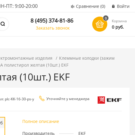
ПТ: 9:00-20:00
Сравнение
(0)
Войти
0
8 (495) 374-81-86
Корзина
0 руб.
Заказать звонок
ектромонтажные изделия
Клеммные колодки (зажим
А полистирол желтая (10шт.) EKF
ая (10шт.) EKF
Уточняйте у менеджера
л: plc-KK-16-30-ps-y
Полное описание
уб
Производитель
EKF