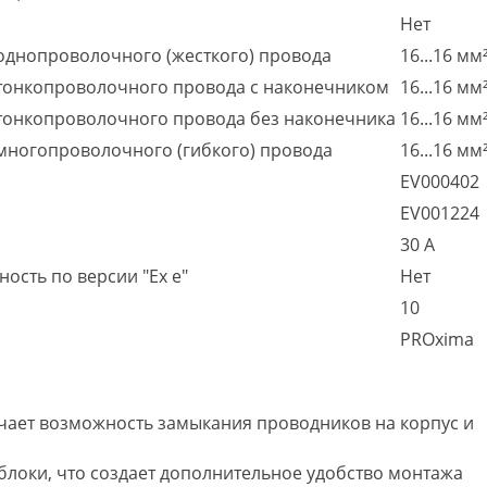
Нет
однопроволочного (жесткого) провода
16...16 мм
 тонкопроволочного провода с наконечником
16...16 мм
 тонкопроволочного провода без наконечника
16...16 мм
многопроволочного (гибкого) провода
16...16 мм
EV000402
EV001224
30 А
ость по версии "Ex e"
Нет
10
PROxima
ает возможность замыкания проводников на корпус и
 блоки, что создает дополнительное удобство монтажа