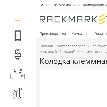
109518, Москва, 1-ый Грайвороновский
Каталог
товаров
Производители
Компания
Оплата
Шкафы и стойки
Главная
Каталог товаров
Электрот
клеммный 12 секций)
Клеммные колод
Компоненты СКС
Колодка клеммная 
Активное оборудование
Волоконно-оптические
компоненты