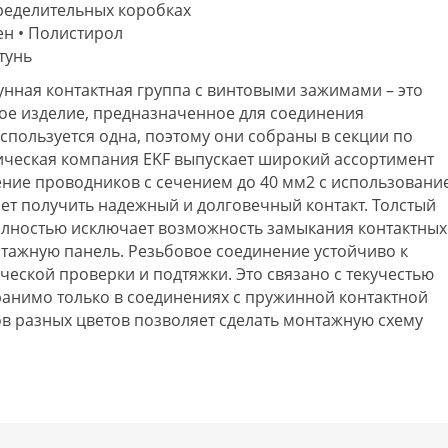
пределительных коробках
ен • Полистирол
тунь
унная контактная группа с винтовыми зажимами – это
ое изделие, предназначенное для соединения
спользуется одна, поэтому они собраны в секции по
ническая компания EKF выпускает широкий ассортимент
ение проводников с сечением до 40 мм2 с использовани
ет получить надежный и долговечный контакт. Толстый
олностью исключает возможность замыкания контактных
нтажную панель. Резьбовое соединение устойчиво к
ческой проверки и подтяжки. Это связано с текучестью
ранимо только в соединениях с пружинной контактной
в разных цветов позволяет сделать монтажную схему