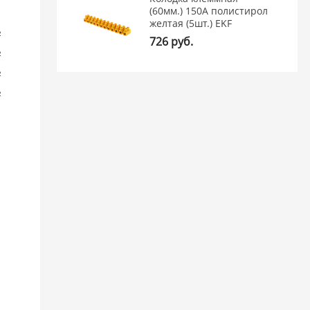
(60мм.) 150А полистирол
желтая (5шт.) EKF
²
726 руб.
²
²
²