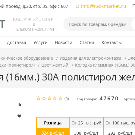
info@rackmarket.ru
ПН-
 проезд, д.20, стр. 35, офис 607
ВАШ ЛИЧНЫЙ ЭКСПЕРТ
В
ТЕЛЕКОМ ИНДУСТРИИ
Доставка
Услуги
Новости
Статьи
Контакты
ехническое оборудование
Изделия для электромонтажа
Эл
ки (полистирол)
Цвет желтый
Колодка клеммная (16мм.) 30
(16мм.) 30А полистирол желт
47670
(0)
Код товара:
Артику
Розница
От 25 тыс. руб
От 100 тыс. р
324
руб/шт
308
руб/шт
292
руб/шт