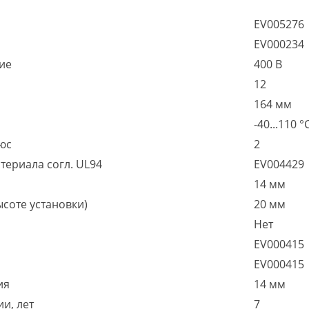
EV005276
EV000234
ие
400 В
12
164 мм
-40...110 °
юс
2
териала согл. UL94
EV004429
14 мм
соте установки)
20 мм
Нет
EV000415
EV000415
ия
14 мм
и, лет
7