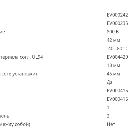
EV000242
EV000235
ие
800 В
42 мм
-40...80 °C
териала согл. UL94
EV004429
10 мм
соте установки)
45 мм
Да
EV000415
EV000415
1
вень
2
между собой)
Нет