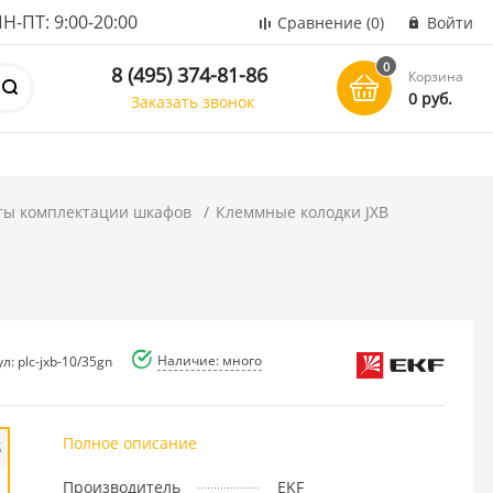
ПТ: 9:00-20:00
Сравнение
(0)
Войти
0
8 (495) 374-81-86
Корзина
0 руб.
Заказать звонок
ты комплектации шкафов
Клеммные колодки JXB
Наличие: много
л: plc-jxb-10/35gn
Полное описание
б
Производитель
EKF