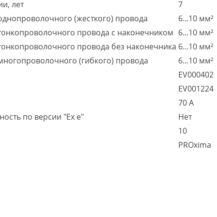
и, лет
7
однопроволочного (жесткого) провода
6...10 мм²
 тонкопроволочного провода с наконечником
6...10 мм²
 тонкопроволочного провода без наконечника
6...10 мм²
многопроволочного (гибкого) провода
6...10 мм²
EV000402
EV001224
70 А
ость по версии "Ex e"
Нет
10
PROxima