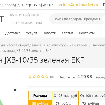
info@rackmarket.ru
ПН-
 проезд, д.20, стр. 35, офис 607
ВАШ ЛИЧНЫЙ ЭКСПЕРТ
В
ТЕЛЕКОМ ИНДУСТРИИ
Доставка
Услуги
Новости
Статьи
Контакты
ехническое оборудование
Комплектующие шкафов
Элемен
клеммная JXB-10/35 зеленая EKF
 JXB-10/35 зеленая EKF
42083
(0)
Код товара:
Артику
Розница
От 25 тыс. руб
От 100 тыс. ру
80
руб/шт
76
руб/шт
72
руб/шт