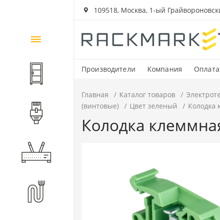
109518, Москва, 1-ый Грайвороновский
Каталог
товаров
Производители
Компания
Оплата
Шкафы и стойки
Главная
Каталог товаров
Электрот
(винтовые)
Цвет зеленый
Колодка 
Компоненты СКС
Колодка клеммная
Активное оборудование
Волоконно-оптические
компоненты