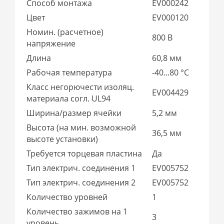
Способ монтажа
EV000242
Цвет
EV000120
Номин. (расчетное)
800 В
напряжение
Длина
60,8 мм
Рабочая температура
-40...80 °C
Класс негорючести изоляц.
EV004429
материала согл. UL94
Ширина/размер ячейки
5,2 мм
Высота (на мин. возможной
36,5 мм
высоте установки)
Требуется торцевая пластина
Да
Тип электрич. соединения 1
EV005752
Тип электрич. соединения 2
EV005752
Количество уровней
1
Количество зажимов на 1
3
уровень