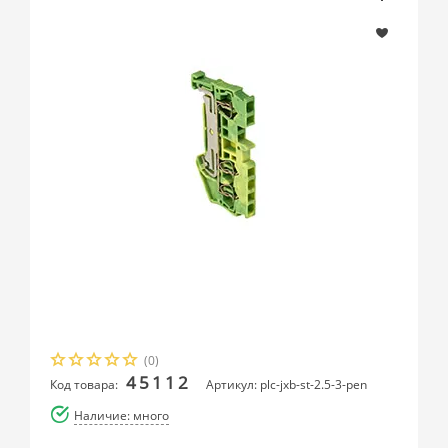
(0)
45112
Код товара:
Артикул: plc-jxb-st-2.5-3-pen
Наличие: много