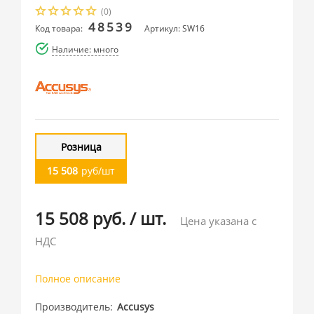
(0)
48539
Код товара:
Артикул: SW16
Наличие: много
Розница
15 508
руб/шт
15 508 руб.
/
шт.
Цена указана с
НДС
Полное описание
Производитель
Accusys