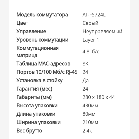
Модель коммутатора
AT-FS724L
Цвет
Серый
Управление
Неуправляемый
Уровень коммутации
Layer 1
Коммутационная
4.8Гб/с
матрица
Таблица MAC-адресов
8K
Портов 10/100 Мб/с RJ-45
24
Установка в стойку
Да
Гарантия (мес)
24
Габариты (мм)
280 x 180 x 44
Высота упаковки
430мм
Длина упаковки
80мм
Ширина упаковки
210мм
Вес брутто
2.4к