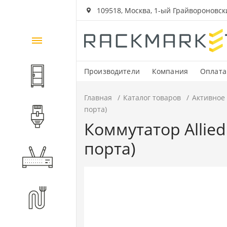
109518, Москва, 1-ый Грайвороновский
Каталог
товаров
Производители
Компания
Оплата
Шкафы и стойки
Главная
Каталог товаров
Активное
порта)
Компоненты СКС
Коммутатор Allied 
порта)
Активное оборудование
Волоконно-оптические
компоненты