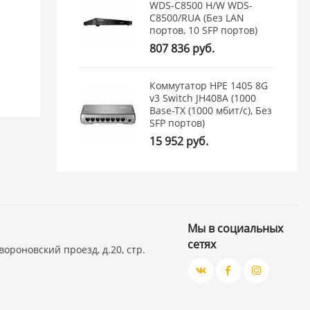
WDS-C8500 H/W WDS-
C8500/RUA (Без LAN
портов, 10 SFP портов)
807 836 руб.
Коммутатор HPE 1405 8G
v3 Switch JH408A (1000
Base-TX (1000 мбит/с), Без
SFP портов)
15 952 руб.
Мы в социальных
сетях
вороновский проезд, д.20, стр.