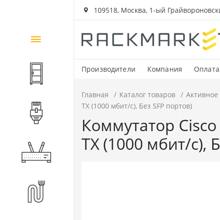
109518, Москва, 1-ый Грайвороновский
Каталог
товаров
Производители
Компания
Оплата
Шкафы и стойки
Главная
Каталог товаров
Активное
TX (1000 мбит/с), Без SFP портов)
Компоненты СКС
Коммутатор Cisco 
TX (1000 мбит/с), 
Активное оборудование
Волоконно-оптические
компоненты