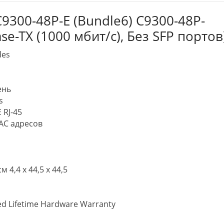
9300-48P-E (Bundle6) C9300-48P-
se-TX (1000 мбит/с), Без SFP портов
des
ень
s
 RJ-45
AC адресов
4,4 x 44,5 x 44,5
ed Lifetime Hardware Warranty