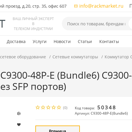
info@rackmarket.ru
ПН-
 проезд, д.20, стр. 35, офис 607
ВАШ ЛИЧНЫЙ ЭКСПЕРТ
В
ТЕЛЕКОМ ИНДУСТРИИ
Доставка
Услуги
Новости
Статьи
Контакты
 сетевое оборудование
Сетевые коммутаторы
Коммутатор C
C9300-48P-E (Bundle6) C9300-
Без SFP портов)
50348
(0)
Код товара:
Артикул: C9300-48P-E(Bundle6)
Розница