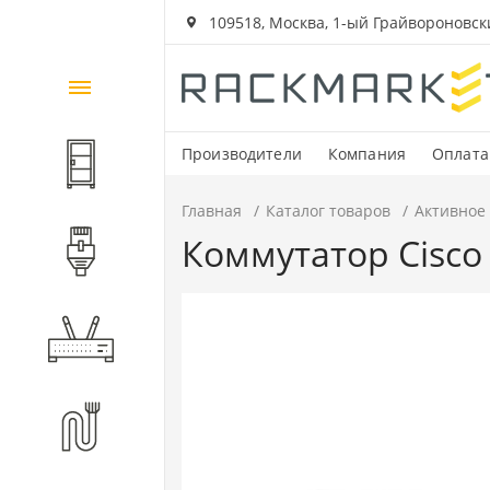
109518, Москва, 1-ый Грайвороновский
Каталог
товаров
Производители
Компания
Оплата
Шкафы и стойки
Главная
Каталог товаров
Активное
Коммутатор Cisco 
Компоненты СКС
Активное оборудование
Волоконно-оптические
компоненты