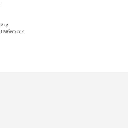
0
ойку
00 Мбит/сек