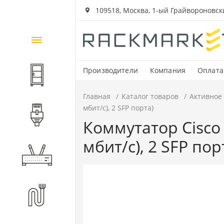
109518, Москва, 1-ый Грайвороновский
Каталог
товаров
Производители
Компания
Оплата
Шкафы и стойки
Главная
Каталог товаров
Активное
мбит/с), 2 SFP порта)
Компоненты СКС
Коммутатор Cisco 
мбит/с), 2 SFP пор
Активное оборудование
Волоконно-оптические
компоненты