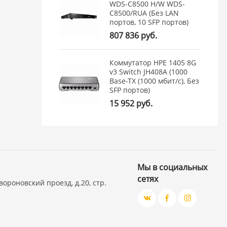
WDS-C8500 H/W WDS-
C8500/RUA (Без LAN
портов, 10 SFP портов)
807 836 руб.
Коммутатор HPE 1405 8G
v3 Switch JH408A (1000
Base-TX (1000 мбит/с), Без
SFP портов)
15 952 руб.
Мы в социальных
сетях
вороновский проезд, д.20, стр.