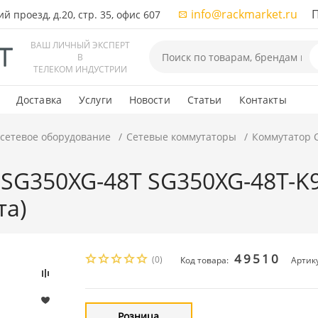
info@rackmarket.ru
ПН-
 проезд, д.20, стр. 35, офис 607
ВАШ ЛИЧНЫЙ ЭКСПЕРТ
В
ТЕЛЕКОМ ИНДУСТРИИ
Доставка
Услуги
Новости
Статьи
Контакты
 сетевое оборудование
Сетевые коммутаторы
Коммутатор C
SG350XG-48T SG350XG-48T-K9-
та)
49510
(0)
Код товара:
Артик
Розница