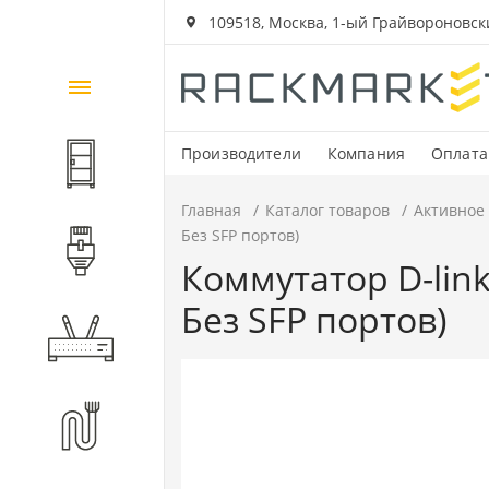
109518, Москва, 1-ый Грайвороновский
Каталог
товаров
Производители
Компания
Оплата
Шкафы и стойки
Главная
Каталог товаров
Активное
Без SFP портов)
Компоненты СКС
Коммутатор D-link
Без SFP портов)
Активное оборудование
Волоконно-оптические
компоненты