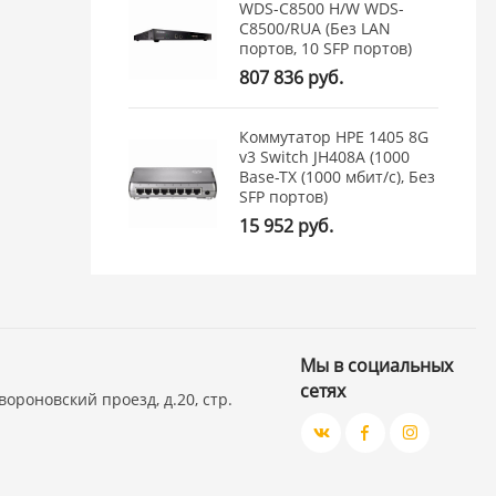
WDS-C8500 H/W WDS-
C8500/RUA (Без LAN
портов, 10 SFP портов)
807 836 руб.
Коммутатор HPE 1405 8G
v3 Switch JH408A (1000
Base-TX (1000 мбит/с), Без
SFP портов)
15 952 руб.
Мы в социальных
сетях
вороновский проезд, д.20, стр.