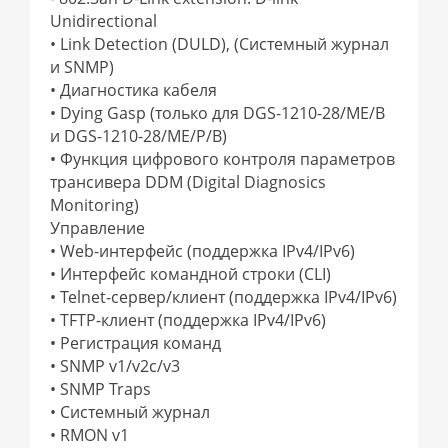
Unidirectional
• Link Detection (DULD), (Системный журнал
и SNMP)
• Диагностика кабеля
• Dying Gasp (только для DGS-1210-28/ME/B
и DGS-1210-28/ME/P/B)
• Функция цифрового контроля параметров
трансивера DDM (Digital Diagnosics
Monitoring)
Управление
• Web-интерфейс (поддержка IPv4/IPv6)
• Интерфейс командной строки (CLI)
• Telnet-сервер/клиент (поддержка IPv4/IPv6)
• TFTP-клиент (поддержка IPv4/IPv6)
• Регистрация команд
• SNMP v1/v2c/v3
• SNMP Traps
• Системный журнал
• RMON v1