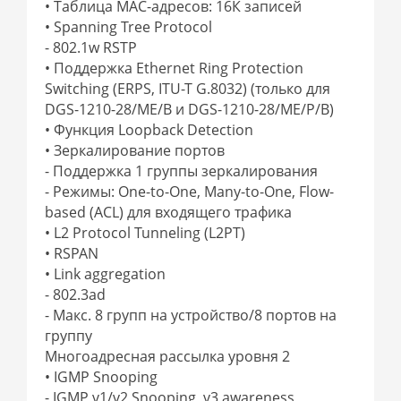
• Таблица MAC-адресов: 16К записей
• Spanning Tree Protocol
- 802.1w RSTP
• Поддержка Ethernet Ring Protection
Switching (ERPS, ITU-T G.8032) (только для
DGS-1210-28/ME/B и DGS-1210-28/ME/P/B)
• Функция Loopback Detection
• Зеркалирование портов
- Поддержка 1 группы зеркалирования
- Режимы: One-to-One, Many-to-One, Flow-
based (ACL) для входящего трафика
• L2 Protocol Tunneling (L2PT)
• RSPAN
• Link aggregation
- 802.3ad
- Макс. 8 групп на устройство/8 портов на
группу
Многоадресная рассылка уровня 2
• IGMP Snooping
- IGMP v1/v2 Snooping, v3 awareness