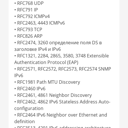
• RFC768 UDP
• RFC791 IP
• RFC792 ICMPv4
• RFC2463, 4443 ICMPv6
• RFC793 TCP
• RFC826 ARP
• RFC2474, 3260 определение поля DS в
заголовке IPv4 и IPv6
• RFC1321, 2284, 2865, 3580, 3748 Extensible
Authentication Protocol (EAP)
• RFC2571, RFC2572, RFC2573, RFC2574 SNMP
IPv6
• RFC1981 Path MTU Discovery
• RFC2460 IPv6
• RFC2461, 4861 Neighbor Discovery
• RFC2462, 4862 IPv6 Stateless Address Auto-
configuration
• RFC2464 IPv6 Neighbor over Ethernet and
definition
• RFC3513, 4291 IPv6 addressing architecture