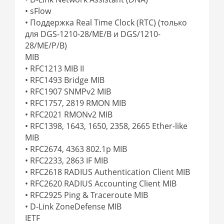
• sFlow
• Поддержка Real Time Clock (RTC) (только
для DGS-1210-28/ME/B и DGS/1210-
28/ME/P/B)
MIB
• RFC1213 MIB II
• RFC1493 Bridge MIB
• RFC1907 SNMPv2 MIB
• RFC1757, 2819 RMON MIB
• RFC2021 RMONv2 MIB
• RFC1398, 1643, 1650, 2358, 2665 Ether-like
MIB
• RFC2674, 4363 802.1p MIB
• RFC2233, 2863 IF MIB
• RFC2618 RADIUS Authentication Client MIB
• RFC2620 RADIUS Accounting Client MIB
• RFC2925 Ping & Traceroute MIB
• D-Link ZoneDefense MIB
IETF