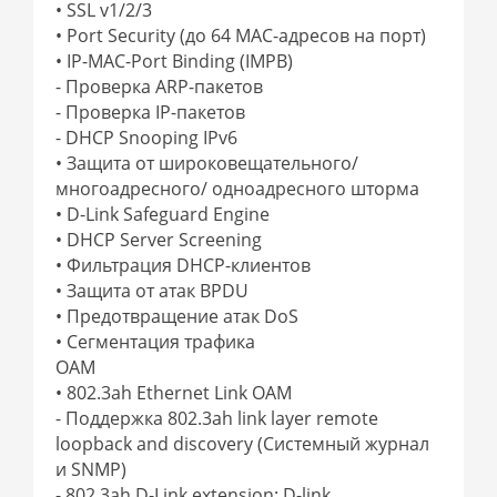
• SSL v1/2/3
• Port Security (до 64 MAC-адресов на порт)
• IP-MAC-Port Binding (IMPB)
- Проверка ARP-пакетов
- Проверка IP-пакетов
- DHCP Snooping IPv6
• Защита от широковещательного/
многоадресного/ одноадресного шторма
• D-Link Safeguard Engine
• DHCP Server Screening
• Фильтрация DHCP-клиентов
• Защита от атак BPDU
• Предотвращение атак DoS
• Сегментация трафика
OAM
• 802.3ah Ethernet Link OAM
- Поддержка 802.3ah link layer remote
loopback and discovery (Системный журнал
и SNMP)
- 802.3ah D-Link extension: D-link