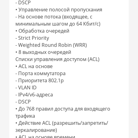
- DSCP
• Управление полосой пропускания
- На основе потока (входящее, с
минимальным шагом до 64 Кбит/с)
• Обработка очередей
- Strict Priority
- Weighted Round Robin (WRR)
• 8 выходных очередей
Списки управления доступом (ACL)
• ACL на основе
- Порта коммутатора
- Приоритета 802.1p
- VLAN ID
- IPv4/v6-адреса
- DSCP
• До 768 правил доступа для входящего
трафика
• Действие ACL (разрешить/запретить/
зеркалирование)
• ACL на основе времени