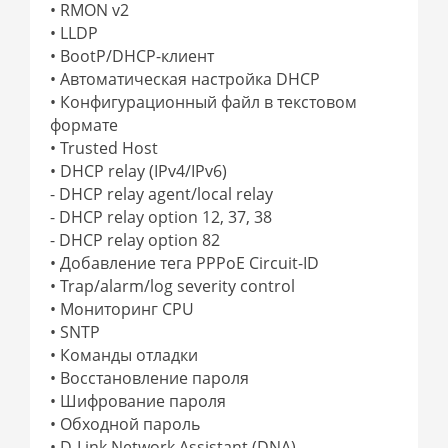
• RMON v2
• LLDP
• BootP/DHCP-клиент
• Автоматическая настройка DHCP
• Конфигурационный файл в текстовом
формате
• Trusted Host
• DHCP relay (IPv4/IPv6)
- DHCP relay agent/local relay
- DHCP relay option 12, 37, 38
- DHCP relay option 82
• Добавление тега PPPoE Circuit-ID
• Trap/alarm/log severity control
• Мониторинг CPU
• SNTP
• Команды отладки
• Восстановление пароля
• Шифрование пароля
• Обходной пароль
• D-Link Network Assistant (DNA)