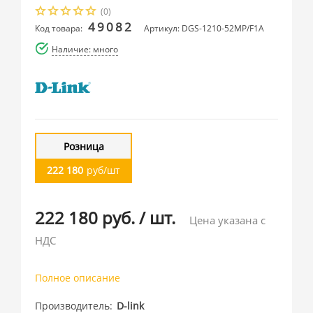
(0)
49082
Код товара:
Артикул: DGS-1210-52MP/F1A
Наличие: много
Розница
222 180
руб/шт
222 180 руб.
/
шт.
Цена указана с
НДС
Полное описание
Производитель
D-link