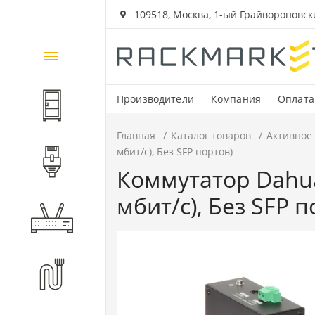
109518, Москва, 1-ый Грайвороновский
Каталог
товаров
Производители
Компания
Оплата
Шкафы и стойки
Главная
Каталог товаров
Активное
мбит/с), Без SFP портов)
Компоненты СКС
Коммутатор Dahua
мбит/с), Без SFP п
Активное оборудование
Волоконно-оптические
компоненты