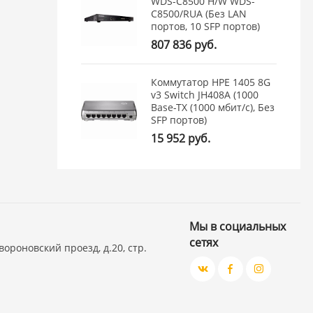
WDS-C8500 H/W WDS-
C8500/RUA (Без LAN
портов, 10 SFP портов)
807 836 руб.
Коммутатор HPE 1405 8G
v3 Switch JH408A (1000
Base-TX (1000 мбит/с), Без
SFP портов)
15 952 руб.
Мы в социальных
сетях
вороновский проезд, д.20, стр.