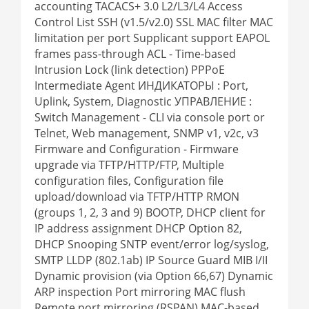
accounting TACACS+ 3.0 L2/L3/L4 Access
Control List SSH (v1.5/v2.0) SSL MAC filter MAC
limitation per port Supplicant support EAPOL
frames pass-through ACL - Time-based
Intrusion Lock (link detection) PPPoE
Intermediate Agent ИНДИКАТОРЫ : Port,
Uplink, System, Diagnostic УПРАВЛЕНИЕ :
Switch Management - CLI via console port or
Telnet, Web management, SNMP v1, v2c, v3
Firmware and Configuration - Firmware
upgrade via TFTP/HTTP/FTP, Multiple
configuration files, Configuration file
upload/download via TFTP/HTTP RMON
(groups 1, 2, 3 and 9) BOOTP, DHCP client for
IP address assignment DHCP Option 82,
DHCP Snooping SNTP event/error log/syslog,
SMTP LLDP (802.1ab) IP Source Guard MIB I/II
Dynamic provision (via Option 66,67) Dynamic
ARP inspection Port mirroring MAC flush
Remote port mirroring (RSPAN) MAC-based