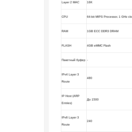
Layer 2 MAC
16K
CPU
64-bit MIPS Processor, 1 GHz cl
RAM
1GB ECC DDR3 DRAM
FLASH
4GB eMMC Flash
Пакетный буфер
-
IPv4 Layer 3
480
Route
IP Host (ARP
До 1500
Entries)
IPv6 Layer 3
240
Route