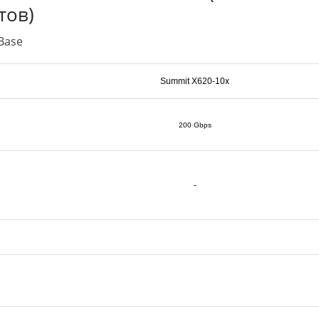
тов)
Base
Summit X620-10x
200 Gbps
-