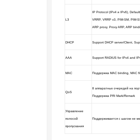
IP Protocol (IPv4 и IPv6), Defa
L3
VRRP, VRRP v3,
PIM-SM, PIM-SS
ARP proxy, Proxy ARP, ARP bindi
DHCP
Support DHCP server/Client, Su
AAA
Support RADIUS for IPv4 and I
MAC
Поддержка MAC binding, MAC filte
8 аппаратных очередей на порт
QoS
Поддержка PRI Mark/Remark
Управление
полосой
Поддерживается с шагом не ме
пропускания