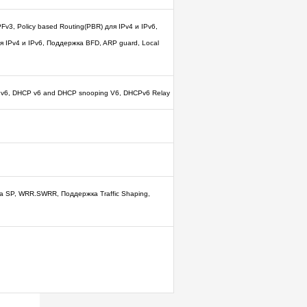
PFv3, Policy based Routing(PBR) для IPv4 и IPv6,
ля IPv4 и IPv6, Поддержка BFD, ARP guard, Local
d IPv6, DHCP v6 and DHCP snooping V6, DHCPv6 Relay
ка SP, WRR.SWRR, Поддержка Traffic Shaping,