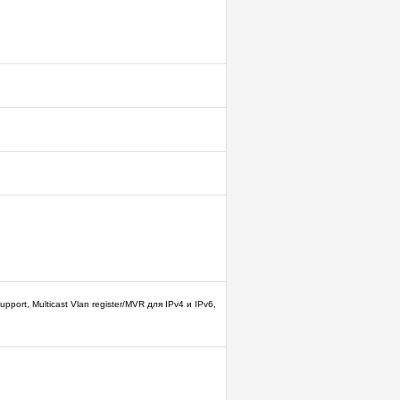
upport, Multicast Vlan register/MVR для IPv4 и IPv6,