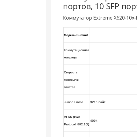
портов, 10 SFP пор
Коммутатор Extreme X620-10x-
Модель Summit
Коммутационная
матрица
Скорость
пересылки
пакетов
Jumbo Frame
9216 байт
VLAN (Port,
4094
Protocol, 802.1Q)