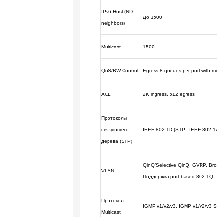
IPv6 Host (ND
До 1500
neighbors)
Multicast
1500
QoS/BW Control
Egress 8 queues per port with m
ACL
2K ingress, 512 egress
Протоколы
связующего
IEEE 802.1D (STP); IEEE 802.1w
дерева (STP)
QinQ/Selective QinQ, GVRP, Broad
VLAN
Поддержка port-based 802.1Q
Протокол
IGMP v1/v2/v3, IGMP v1/v2/v3 
Multicast