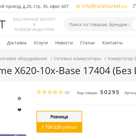
info@rackmarket.ru
ПН-
 проезд, д.20, стр. 35, офис 607
ВАШ ЛИЧНЫЙ ЭКСПЕРТ
В
ТЕЛЕКОМ ИНДУСТРИИ
Доставка
Услуги
Новости
Статьи
Контакты
 сетевое оборудование
Сетевые коммутаторы
Коммутатор E
e X620-10x-Base 17404 (Без 
50295
(0)
Код товара:
Артик
Розница
1 720 220
руб/шт