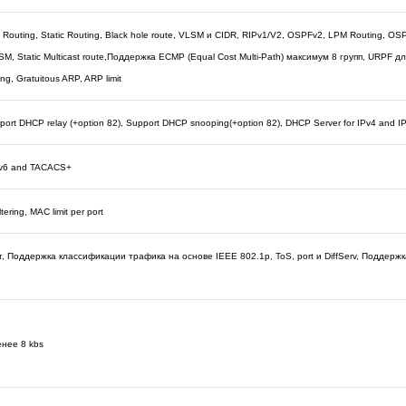
ult Routing, Static Routing, Black hole route, VLSM и CIDR, RIPv1/V2, OSPFv2, LPM Routing, OS
M, Static Multicast route,Поддержка ECMP (Equal Cost Multi-Path) максимум 8 групп, URPF д
ng, Gratuitous ARP, ARP limit
pport DHCP relay (+option 82), Support DHCP snooping(+option 82), DHCP Server for IPv4 an
Pv6 and TACACS+
ring, MAC limit per port
, Поддержка классификации трафика на основе IEEE 802.1p, ToS, port и DiffServ, Поддерж
нее 8 kbs