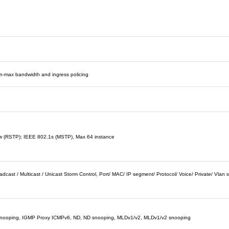
in-max bandwidth and ingress policing
 (RSTP); IEEE 802.1s (MSTP), Max 64 instance
cast / Multicast / Unicast Storm Control, Port/ MAC/ IP segment/ Protocol/ Voice/ Private/ Vlan s
Snooping, IGMP Proxy ICMPv6, ND, ND snooping, MLDv1/v2, MLDv1/v2 snooping