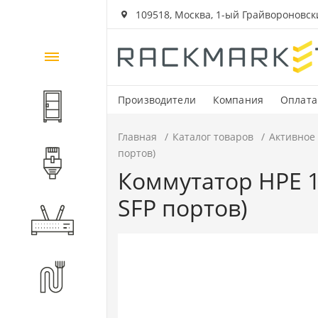
109518, Москва, 1-ый Грайвороновский
Каталог
товаров
Производители
Компания
Оплата
Шкафы и стойки
Главная
Каталог товаров
Активное
портов)
Компоненты СКС
Коммутатор HPE 14
SFP портов)
Активное оборудование
Волоконно-оптические
компоненты