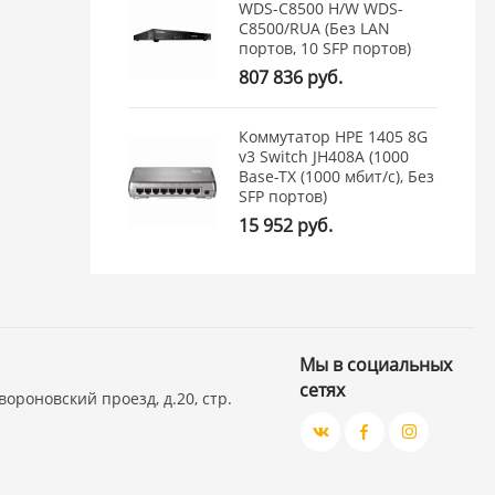
WDS-C8500 H/W WDS-
C8500/RUA (Без LAN
портов, 10 SFP портов)
807 836 руб.
Коммутатор HPE 1405 8G
v3 Switch JH408A (1000
Base-TX (1000 мбит/с), Без
SFP портов)
15 952 руб.
Мы в социальных
сетях
вороновский проезд, д.20, стр.