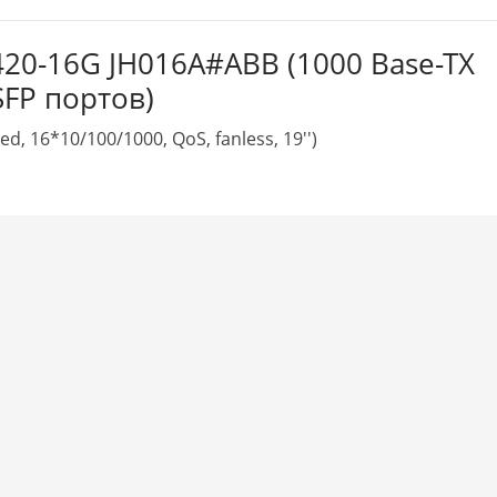
20-16G JH016A#ABB (1000 Base-TX
SFP портов)
, 16*10/100/1000, QoS, fanless, 19'')