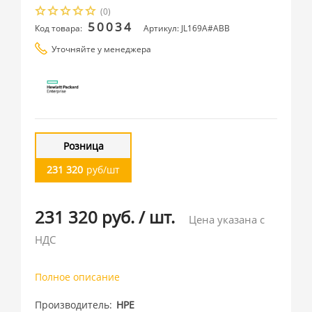
(0)
50034
Код товара:
Артикул: JL169A#ABB
Уточняйте у менеджера
Розница
231 320
руб/шт
231 320 руб.
/
шт.
Цена указана с
НДС
Полное описание
Производитель
HPE