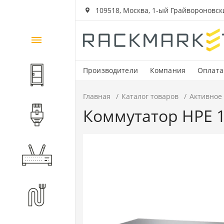
109518, Москва, 1-ый Грайвороновский
Каталог
товаров
Производители
Компания
Оплата
Шкафы и стойки
Главная
Каталог товаров
Активное
Коммутатор HPE 18
Компоненты СКС
Активное оборудование
Волоконно-оптические
компоненты