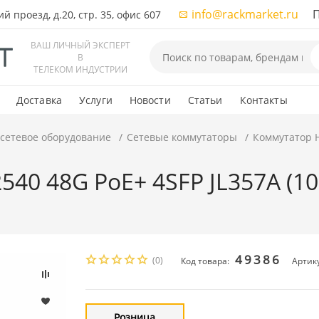
info@rackmarket.ru
ПН-
 проезд, д.20, стр. 35, офис 607
ВАШ ЛИЧНЫЙ ЭКСПЕРТ
В
ТЕЛЕКОМ ИНДУСТРИИ
Доставка
Услуги
Новости
Статьи
Контакты
 сетевое оборудование
Сетевые коммутаторы
Коммутатор HP
40 48G PoE+ 4SFP JL357A (100
49386
(0)
Код товара:
Артику
Розница