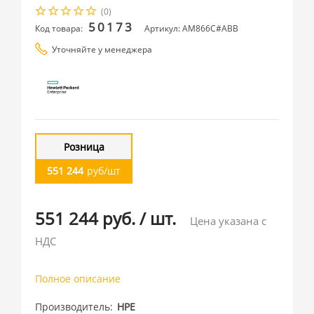
(0)
50173
Код товара:
Артикул: AM866C#ABB
Уточняйте у менеджера
Розница
551 244
руб/шт
551 244 руб.
/
шт.
Цена указана с
НДС
Полное описание
Производитель
HPE