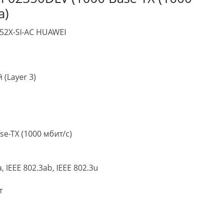
а)
52X-SI-AC HUAWEI
(Layer 3)
se-TX (1000 мбит/с)
 IEEE 802.3ab, IEEE 802.3u
т