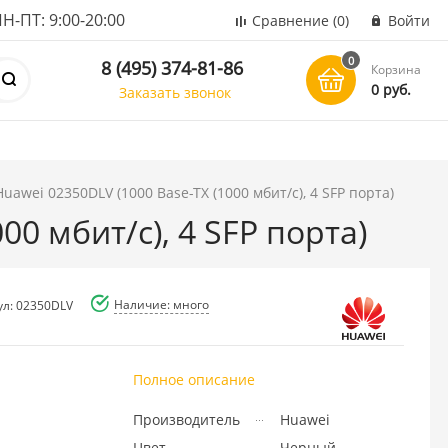
ПТ: 9:00-20:00
Сравнение
(0)
Войти
0
8 (495) 374-81-86
Корзина
0 руб.
Заказать звонок
uawei 02350DLV (1000 Base-TX (1000 мбит/с), 4 SFP порта)
0 мбит/с), 4 SFP порта)
Наличие: много
ул: 02350DLV
Полное описание
Производитель
Huawei
Цвет
Черный