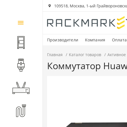
109518, Москва, 1-ый Грайвороновский
Каталог
товаров
Производители
Компания
Оплата
Шкафы и стойки
Главная
Каталог товаров
Активное
Коммутатор Huawei
Компоненты СКС
Активное оборудование
Волоконно-оптические
компоненты