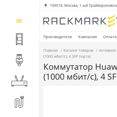
109518, Москва, 1-ый Грайвороновский
Каталог
товаров
Производители
Компания
Оплата
Шкафы и стойки
Главная
Каталог товаров
Активное
(1000 мбит/с), 4 SFP порта)
Компоненты СКС
Коммутатор Huawe
(1000 мбит/с), 4 S
Активное оборудование
Волоконно-оптические
компоненты