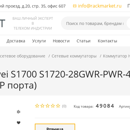
info@rackmarket.ru
ПН-
 проезд, д.20, стр. 35, офис 607
ВАШ ЛИЧНЫЙ ЭКСПЕРТ
В
ТЕЛЕКОМ ИНДУСТРИИ
Доставка
Услуги
Новости
Статьи
Контакты
 сетевое оборудование
Сетевые коммутаторы
Коммутатор H
i S1700 S1720-28GWR-PWR-4X
FP порта)
49084
(0)
Код товара:
Артик
Розница