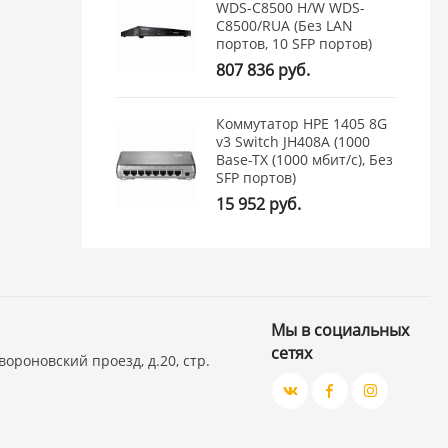
WDS-C8500 H/W WDS-
C8500/RUA (Без LAN
портов, 10 SFP портов)
807 836 руб.
Коммутатор HPE 1405 8G
v3 Switch JH408A (1000
Base-TX (1000 мбит/с), Без
SFP портов)
15 952 руб.
Мы в социальных
сетях
вороновский проезд, д.20, стр.