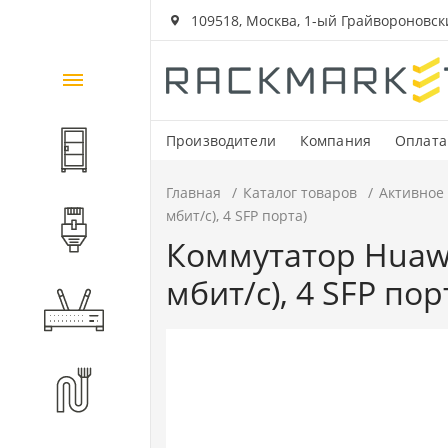
109518, Москва, 1-ый Грайвороновский
Каталог
товаров
Производители
Компания
Оплата
Шкафы и стойки
Главная
Каталог товаров
Активное
мбит/с), 4 SFP порта)
Компоненты СКС
Коммутатор Huawe
мбит/с), 4 SFP пор
Активное оборудование
Волоконно-оптические
компоненты