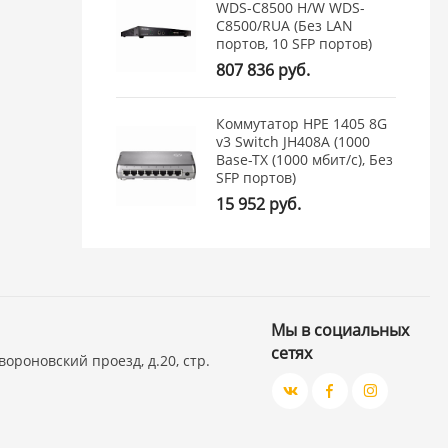
WDS-C8500 H/W WDS-
C8500/RUA (Без LAN
портов, 10 SFP портов)
807 836 руб.
Коммутатор HPE 1405 8G
v3 Switch JH408A (1000
Base-TX (1000 мбит/с), Без
SFP портов)
15 952 руб.
Мы в социальных
сетях
вороновский проезд, д.20, стр.