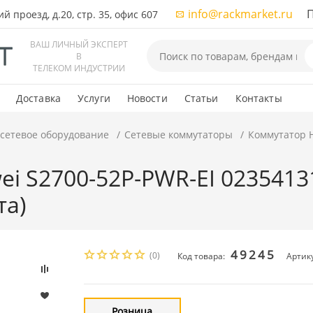
info@rackmarket.ru
ПН-
 проезд, д.20, стр. 35, офис 607
ВАШ ЛИЧНЫЙ ЭКСПЕРТ
В
ТЕЛЕКОМ ИНДУСТРИИ
Доставка
Услуги
Новости
Статьи
Контакты
 сетевое оборудование
Сетевые коммутаторы
Коммутатор H
i S2700-52P-PWR-EI 02354131
та)
49245
(0)
Код товара:
Артик
Розница