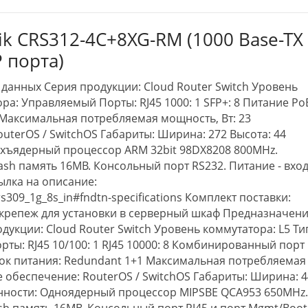
ik CRS312-4C+8XG-RM (1000 Base-TX
P порта)
данных Серия продукции: Cloud Router Switch Уровень
ра: Управляемый Порты: RJ45 1000: 1 SFP+: 8 Питание Po
 Максимальная потребляемая мощность, Вт: 23
terOS / SwitchOS Габариты: Ширина: 272 Высота: 44
ухъядерный процессор ARM 32bit 98DX8208 800MHz.
ash память 16MB. Консольный порт RS232. Питание - вхо
сылка на описание:
rs309_1g_8s_in#fndtn-specifications Комплект поставки:
 крепеж для установки в серверный шкаф Предназначени
дукции: Cloud Router Switch Уровень коммутатора: L5 Ти
ты: RJ45 10/100: 1 RJ45 10000: 8 Комбинированный порт
лок питания: Redundant 1+1 Максимальная потребляемая
 обеспечение: RouterOS / SwitchOS Габариты: Ширина: 4
енности: Одноядерный процессор MIPSBE QCA953 650MHz
sh память 16MB. Консольный порт RJ45 и порт Mgmt/Boot