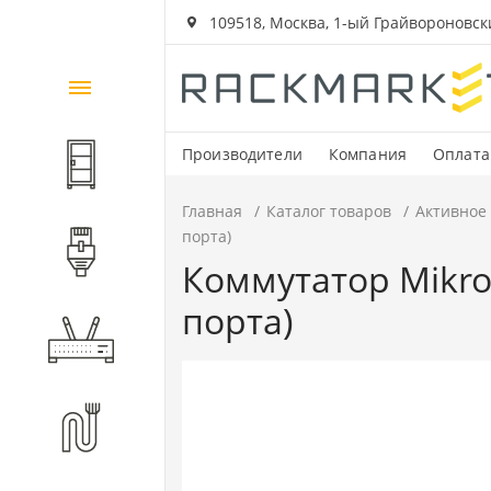
109518, Москва, 1-ый Грайвороновский
Каталог
товаров
Производители
Компания
Оплата
Шкафы и стойки
Главная
Каталог товаров
Активное
порта)
Компоненты СКС
Коммутатор Mikrot
порта)
Активное оборудование
Волоконно-оптические
компоненты