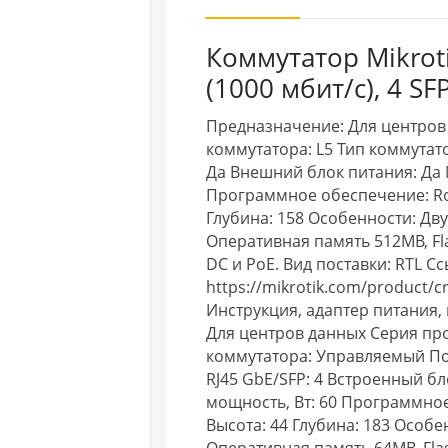
Коммутатор Mikrot
(1000 мбит/с), 4 SF
Предназначение: Для центров 
коммутатора: L5 Тип коммутато
Да Внешний блок питания: Да
Программное обеспечение: Rou
Глубина: 158 Особенности: Дв
Оперативная память 512MB, Fl
DC и PoE. Вид поставки: RTL С
https://mikrotik.com/product/c
Инструкция, адаптер питания,
Для центров данных Серия про
коммутатора: Управляемый Пор
RJ45 GbE/SFP: 4 Встроенный б
мощность, Вт: 60 Программное
Высота: 44 Глубина: 183 Особ
Оперативная память 64MB, Fla