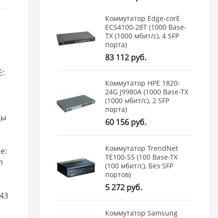
Коммутатор Edge-corE
ECS4100-28T (1000 Base-
TX (1000 мбит/с), 4 SFP
порта)
83 112 руб.
E:
Коммутатор HPE 1820-
24G J9980A (1000 Base-TX
(1000 мбит/с), 2 SFP
порта)
ды
60 156 руб.
Коммутатор TrendNet
е:
TE100-S5 (100 Base-TX
п
(100 мбит/с), Без SFP
портов)
5 272 руб.
43
.
Коммутатор Samsung
.