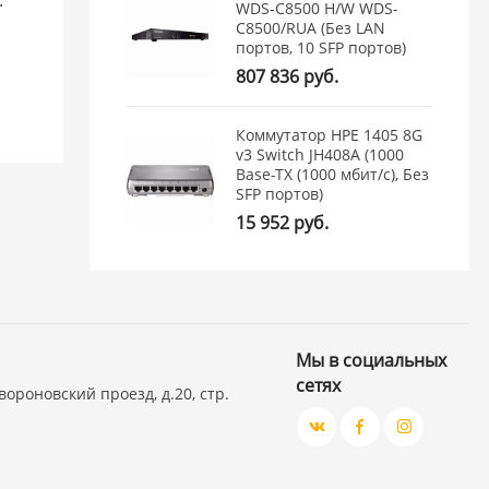
WDS-C8500 H/W WDS-
C8500/RUA (Без LAN
портов, 10 SFP портов)
807 836 руб.
Коммутатор HPE 1405 8G
v3 Switch JH408A (1000
Base-TX (1000 мбит/с), Без
SFP портов)
15 952 руб.
Мы в социальных
сетях
вороновский проезд, д.20, стр.