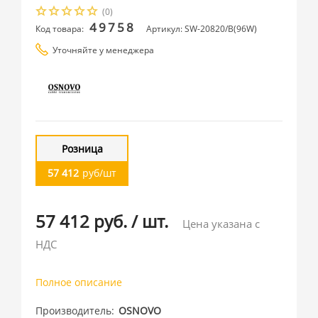
(0)
49758
Код товара:
Артикул: SW-20820/B(96W)
Уточняйте у менеджера
Розница
57 412
руб/шт
57 412 руб.
/
шт.
Цена указана с
НДС
Полное описание
Производитель
OSNOVO