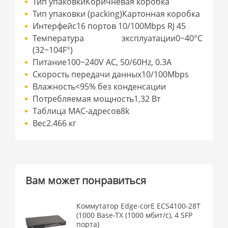
Тип упаковкиКоричневая коробка
Тип упаковки (packing)Картонная коробка
Интерфейс16 портов 10/100Mbps RJ 45
Температура эксплуатации0~40°С
(32~104F°)
Питание100~240V AC, 50/60Hz, 0.3A
Скорость передачи данных10/100Mbps
Влажность<95% без конденсации
Потребляемая мощность1,32 Вт
Таблица МАС-адресов8k
Вес2.466 кг
Вам может понравиться
Коммутатор Edge-corE ECS4100-28T
(1000 Base-TX (1000 мбит/с), 4 SFP
порта)