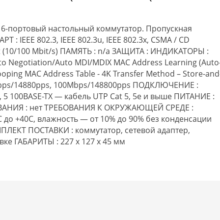
6-портовый настольный коммутатор. Пропускная
 : IEEE 802.3, IEEE 802.3u, IEEE 802.3x, CSMA / CD
t (10/100 Mbit/s) ПАМЯТЬ : n/a ЗАЩИТА : ИНДИКАТОРЫ :
o Negotiation/Auto MDI/MDIX MAC Address Learning (Auto
ooping MAC Address Table - 4K Transfer Method – Store-and
0Mbps/14880pps, 100Mbps/148800pps ПОДКЛЮЧЕНИЕ :
4, 5 100BASE-TX — кабель UTP Cat 5, 5e и выше ПИТАНИЕ :
ВАНИЯ : нет ТРЕБОВАНИЯ К ОКРУЖАЮЩЕЙ СРЕДЕ :
C до +40С, влажность — от 10% до 90% без конденсации
ЛЕКТ ПОСТАВКИ : коммутатор, сетевой адаптер,
ке ГАБАРИТЫ : 227 x 127 x 45 мм