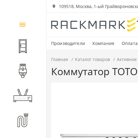
109518, Москва, 1-ый Грайвороновский
Каталог
товаров
Производители
Компания
Оплата
Шкафы и стойки
Главная
Каталог товаров
Активное
Коммутатор TOTOLI
Компоненты СКС
Активное оборудование
Волоконно-оптические
компоненты