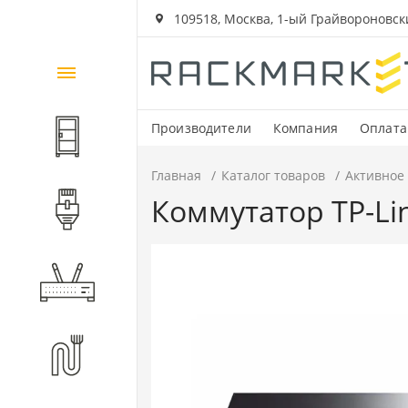
109518, Москва, 1-ый Грайвороновский
Каталог
товаров
Производители
Компания
Оплата
Шкафы и стойки
Главная
Каталог товаров
Активное
Коммутатор TP-Lin
Компоненты СКС
Активное оборудование
Волоконно-оптические
компоненты