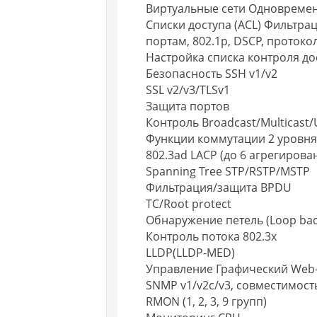
Виртуальные сети Одновременн
Списки доступа (ACL) Фильтраци
портам, 802.1p, DSCP, протоко
Настройка списка контроля д
Безопасность SSH v1/v2
SSL v2/v3/TLSv1
Защита портов
Контроль Broadcast/Multicast
Функции коммутации 2 уровня
802.3ad LACP (до 6 агрегирова
Spanning Tree STP/RSTP/MSTP
Фильтрация/защита BPDU
TC/Root protect
Обнаружение петель (Loop back
Контроль потока 802.3x
LLDP(LLDP-MED)
Управление Графический Web-
SNMP v1/v2c/v3, совместимост
RMON (1, 2, 3, 9 групп)