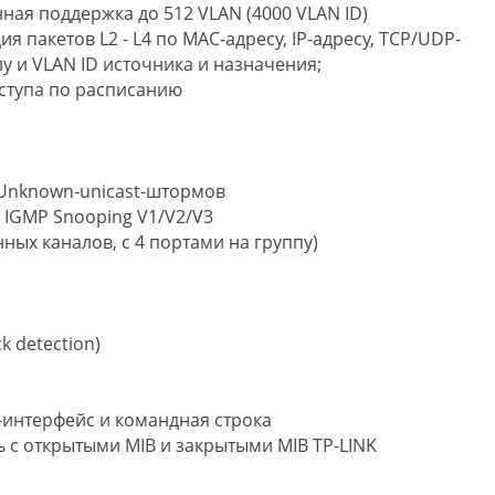
ая поддержка до 512 VLAN (4000 VLAN ID)
я пакетов L2 - L4 по МАС-адресу, IP-адресу, TCP/UDP-
лу и VLAN ID источника и назначения;
оступа по расписанию
/Unknown-unicast-штормов
 IGMP Snooping V1/V2/V3
нных каналов, с 4 портами на группу)
 detection)
интерфейс и командная строка
ь с открытыми MIB и закрытыми MIB TP-LINK