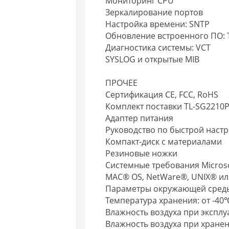
Мониторинг CPU
Зеркалирование портов
Настройка времени: SNTP
Обновление встроенного ПО: 
Диагностика системы: VCT
SYSLOG и открытые MIB
ПРОЧЕЕ
Сертификация CE, FCC, RoHS
Комплект поставки TL-SG2210
Адаптер питания
Руководство по быстрой наст
Компакт-диск с материалами
Резиновые ножки
Системные требования Microsof
MAC® OS, NetWare®, UNIX® или
Параметры окружающей среды 
Температура хранения: от -40
Влажность воздуха при эксплу
Влажность воздуха при хранен