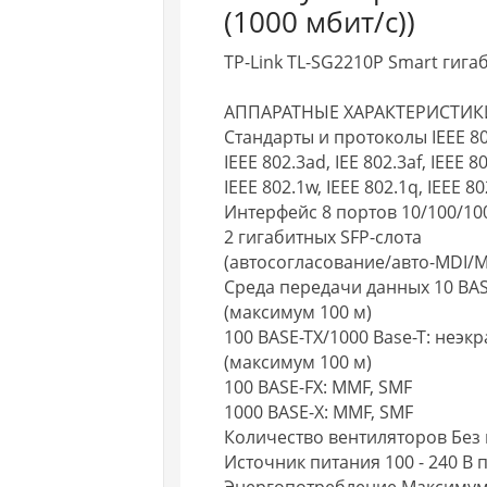
(1000 мбит/с))
TP-Link TL-SG2210P Smart гиг
АППАРАТНЫЕ ХАРАКТЕРИСТИК
Стандарты и протоколы IEEE 802.3
IEEE 802.3ad, IEE 802.3af, IEEE 80
IEEE 802.1w, IEEE 802.1q, IEEE 80
Интерфейс 8 портов 10/100/10
2 гигабитных SFP-слота
(автосогласование/авто-MDI/M
Среда передачи данных 10 BASE
(максимум 100 м)
100 BASE-TX/1000 Base-T: неэк
(максимум 100 м)
100 BASE-FX: MMF, SMF
1000 BASE-X: MMF, SMF
Количество вентиляторов Без
Источник питания 100 - 240 В п