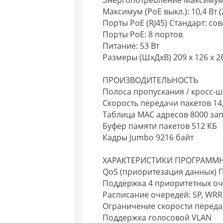
Энергопотребление Максимум (P
Максимум (PoE выкл.): 10,4 Вт 
Порты PoE (RJ45) Стандарт: со
Порты PoE: 8 портов
Питание: 53 Вт
Размеры (ШхДхВ) 209 x 126 x 2
ПРОИЗВОДИТЕЛЬНОСТЬ
Полоса пропускания / кросс-ш
Скорость передачи пакетов 14
Таблица МАС адресов 8000 за
Буфер памяти пакетов 512 КБ
Кадры Jumbo 9216 байт
ХАРАКТЕРИСТИКИ ПРОГРАММ
QoS (приоритезация данных) 
Поддержка 4 приоритетных о
Расписание очередей: SP, WR
Ограничение скорости переда
Поддержка голосовой VLAN