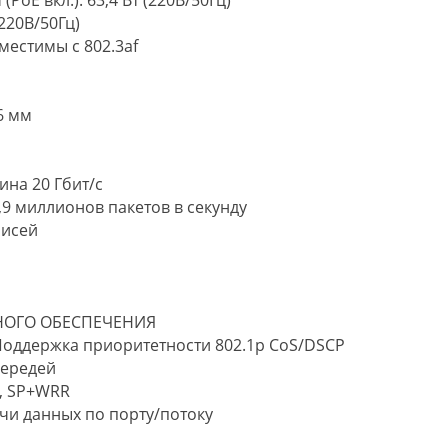
oE вкл.): 63,4 Вт (220В/50Гц)
(220В/50Гц)
вместимы с 802.3af
6 мм
ина 20 Гбит/с
,9 миллионов пакетов в секунду
писей
НОГО ОБЕСПЕЧЕНИЯ
Поддержка приоритетности 802.1p CoS/DSCP
чередей
R, SP+WRR
чи данных по порту/потоку