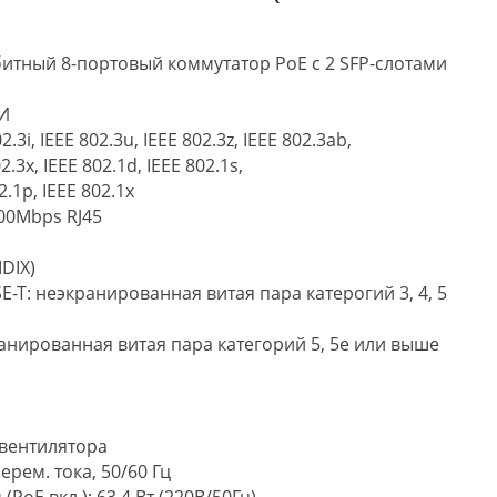
абитный 8-портовый коммутатор PoE с 2 SFP-слотами
И
i, IEEE 802.3u, IEEE 802.3z, IEEE 802.3ab,
2.3x, IEEE 802.1d, IEEE 802.1s,
2.1p, IEEE 802.1x
00Mbps RJ45
DIX)
-T: неэкранированная витая пара катерогий 3, 4, 5
ранированная витая пара категорий 5, 5e или выше
 вентилятора
ерем. тока, 50/60 Гц