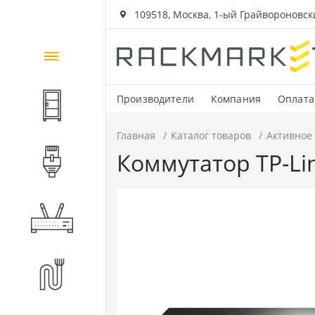
109518, Москва, 1-ый Грайвороновский
Каталог
товаров
Производители
Компания
Оплата
Шкафы и стойки
Главная
Каталог товаров
Активное
Коммутатор TP-Lin
Компоненты СКС
Активное оборудование
Волоконно-оптические
компоненты