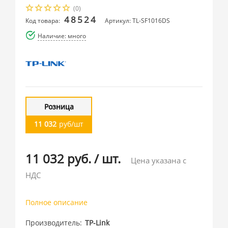
(0)
48524
Код товара:
Артикул: TL-SF1016DS
Наличие: много
Розница
11 032
руб/шт
11 032 руб.
/
шт.
Цена указана с
НДС
Полное описание
Производитель
TP-Link