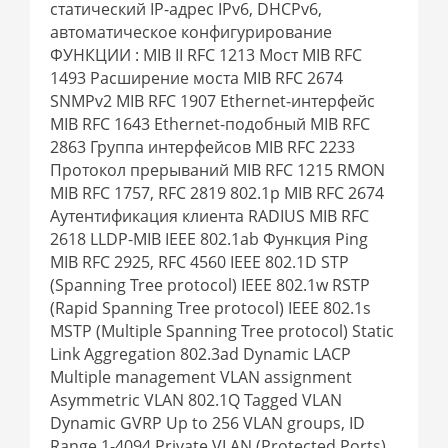
статический IP-адрес IPv6, DHCPv6,
автоматическое конфигурирование
ФУНКЦИИ : MIB II RFC 1213 Мост MIB RFC
1493 Расширение моста MIB RFC 2674
SNMPv2 MIB RFC 1907 Ethernet-интерфейс
MIB RFC 1643 Ethernet-подобный MIB RFC
2863 Группа интерфейсов MIB RFC 2233
Протокол прерываний MIB RFC 1215 RMON
MIB RFC 1757, RFC 2819 802.1p MIB RFC 2674
Аутентификация клиента RADIUS MIB RFC
2618 LLDP-MIB IEEE 802.1ab Функция Ping
MIB RFC 2925, RFC 4560 IEEE 802.1D STP
(Spanning Tree protocol) IEEE 802.1w RSTP
(Rapid Spanning Tree protocol) IEEE 802.1s
MSTP (Multiple Spanning Tree protocol) Static
Link Aggregation 802.3ad Dynamic LACP
Multiple management VLAN assignment
Asymmetric VLAN 802.1Q Tagged VLAN
Dynamic GVRP Up to 256 VLAN groups, ID
Range 1-4094 Private VLAN (Protected Ports)