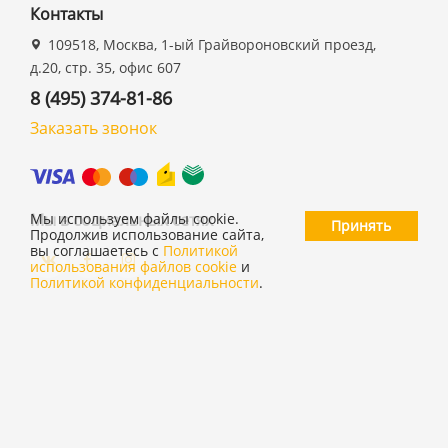
Контакты
109518, Москва, 1-ый Грайвороновский проезд,
д.20, стр. 35, офис 607
8 (495) 374-81-86
Заказать звонок
Мы в социальных сетях
Мы используем файлы cookie.
Принять
Продолжив использование сайта,
вы соглашаетесь с
Политикой
использования файлов cookie
и
Политикой конфиденциальности
.
©
ООО "19 ДЮЙМОВ"
,
2026
Политика конфиденциальности
Согласие на обработку персональных данных