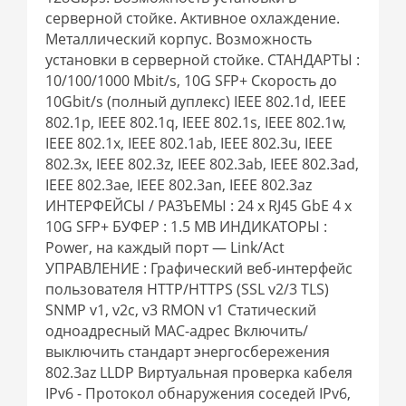
серверной стойке. Активное охлаждение.
Металлический корпус. Возможность
установки в серверной стойке. СТАНДАРТЫ :
10/100/1000 Mbit/s, 10G SFP+ Скорость до
10Gbit/s (полный дуплекс) IEEE 802.1d, IEEE
802.1p, IEEE 802.1q, IEEE 802.1s, IEEE 802.1w,
IEEE 802.1x, IEEE 802.1ab, IEEE 802.3u, IEEE
802.3x, IEEE 802.3z, IEEE 802.3ab, IEEE 802.3ad,
IEEE 802.3ae, IEEE 802.3an, IEEE 802.3az
ИНТЕРФЕЙСЫ / РАЗЪЕМЫ : 24 x RJ45 GbE 4 x
10G SFP+ БУФЕР : 1.5 MB ИНДИКАТОРЫ :
Power, на каждый порт — Link/Act
УПРАВЛЕНИЕ : Графический веб-интерфейс
пользователя HTTP/HTTPS (SSL v2/3 TLS)
SNMP v1, v2c, v3 RMON v1 Статический
одноадресный MAC-адрес Включить/
выключить стандарт энергосбережения
802.3az LLDP Виртуальная проверка кабеля
IPv6 - Протокол обнаружения соседей IPv6,