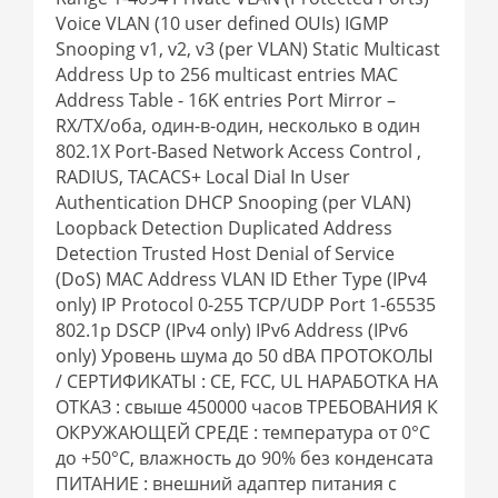
Voice VLAN (10 user defined OUIs) IGMP
Snooping v1, v2, v3 (per VLAN) Static Multicast
Address Up to 256 multicast entries MAC
Address Table - 16K entries Port Mirror –
RX/TX/оба, один-в-один, несколько в один
802.1X Port-Based Network Access Control ,
RADIUS, TACACS+ Local Dial In User
Authentication DHCP Snooping (per VLAN)
Loopback Detection Duplicated Address
Detection Trusted Host Denial of Service
(DoS) MAC Address VLAN ID Ether Type (IPv4
only) IP Protocol 0-255 TCP/UDP Port 1-65535
802.1p DSCP (IPv4 only) IPv6 Address (IPv6
only) Уровень шума до 50 dBA ПРОТОКОЛЫ
/ СЕРТИФИКАТЫ : CE, FCC, UL НАРАБОТКА НА
ОТКАЗ : свыше 450000 часов ТРЕБОВАНИЯ К
ОКРУЖАЮЩЕЙ СРЕДЕ : температура от 0°C
до +50°C, влажность до 90% без конденсата
ПИТАНИЕ : внешний адаптер питания с