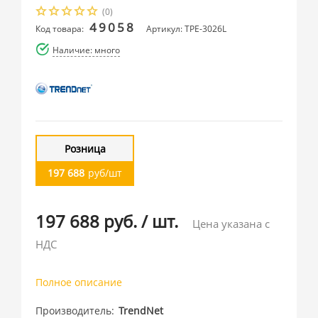
(0)
49058
Код товара:
Артикул: TPE-3026L
Наличие: много
Розница
197 688
руб/шт
197 688 руб.
/
шт.
Цена указана с
НДС
Полное описание
Производитель
TrendNet