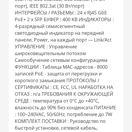
порт), IEEE 802.3at (30 Вт/порт)
ИНТЕРФЕЙСЫ / РАЗЪЕМЫ : 24 x RJ45 GbE
PoE+ 2 x SFP БУФЕР : 400 KB ИНДИКАТОРЫ :
4-разрядный семисегментный
светодиодный индикатор на передней
панели, Power, на каждый порт — Link/Act
УПРАВЛЕНИЕ : Управление
широковещательным потоком
Самообучение сетевым конфигурациям
ФУНКЦИИ : Таблица MAC-адресов - 8000
записей PoE - защита от перегрузки и
короткого замыкания ПРОТОКОЛЫ /
СЕРТИФИКАТЫ : CE, FCC, UL НАРАБОТКА НА
ОТКАЗ : n/a ТРЕБОВАНИЯ К ОКРУЖАЮЩЕЙ
СРЕДЕ : температура от 0°C до +40°C,
влажность до 90% без конденсата ПИТАНИЕ
: 100~240VAC, 50/60Hz, потребление до 7W
КОМПЛЕКТ ПОСТАВКИ : Руководство по
быстрой установке, сетевой кабель,