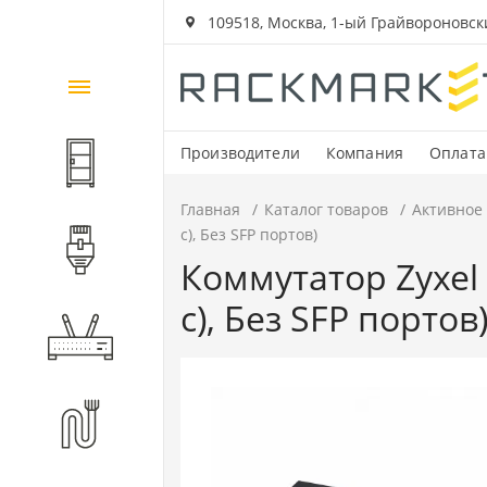
109518, Москва, 1-ый Грайвороновский
Каталог
товаров
Производители
Компания
Оплата
Шкафы и стойки
Главная
Каталог товаров
Активное
с), Без SFP портов)
Компоненты СКС
Коммутатор Zyxel 
с), Без SFP портов
Активное оборудование
Волоконно-оптические
компоненты