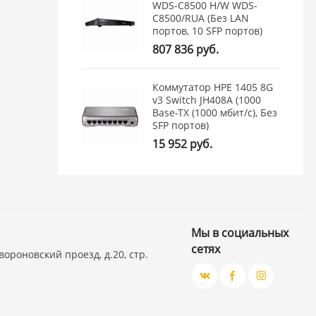
WDS-C8500 H/W WDS-
C8500/RUA (Без LAN
портов, 10 SFP портов)
807 836 руб.
Коммутатор HPE 1405 8G
v3 Switch JH408A (1000
Base-TX (1000 мбит/с), Без
SFP портов)
15 952 руб.
Мы в социальных
сетях
вороновский проезд, д.20, стр.