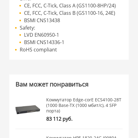
CE, FCC, C-Tick, Class A (GS1100-8HP/24)
CE, FCC, C-Tick, Class B (GS1100-16, 24E)
BSMI CNS13438
Safety:
LVD EN60950-1
BSMI CNS14336-1
RoHS compliant
Вам может понравиться
Коммутатор Edge-corE ECS4100-28T
(1000 Base-TX (1000 мбит/с), 4 SFP
порта)
83 112 руб.
Коммутатор HPE 1820-24G J9980A