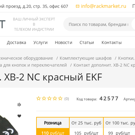
info@rackmarket.ru
ПН-
 проезд, д.20, стр. 35, офис 607
ВАШ ЛИЧНЫЙ ЭКСПЕРТ
В
ТЕЛЕКОМ ИНДУСТРИИ
Доставка
Услуги
Новости
Статьи
Контакты
ехническое оборудование
Комплектующие шкафов
Кнопки,
а для кнопок и переключателей
Контакт дополнит. XB-2 NC к
. XB-2 NC красный EKF
42577
(0)
Код товара:
Артику
Розница
От 25 тыс. руб
От 100 тыс. р
110
руб/шт
105
руб/шт
99
руб/шт