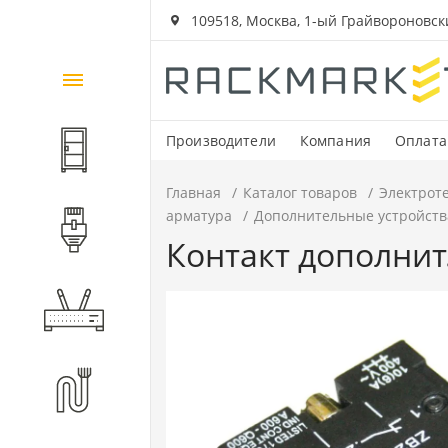
109518, Москва, 1-ый Грайвороновский
Каталог
товаров
Производители
Компания
Оплата
Шкафы и стойки
Главная
Каталог товаров
Электрот
арматура
Дополнительные устройств
Компоненты СКС
Контакт дополнит
Активное оборудование
Волоконно-оптические
компоненты