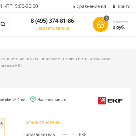
ПТ: 9:00-20:00
Сравнение
(0)
Войти
0
8 (495) 374-81-86
Корзина
0 руб.
Заказать звонок
 кнопочные посты, переключатели, светосигнальная
расный EKF
Наличие: много
л: pbn-xb-2-nc
Полное описание
уб
Производитель
EKF