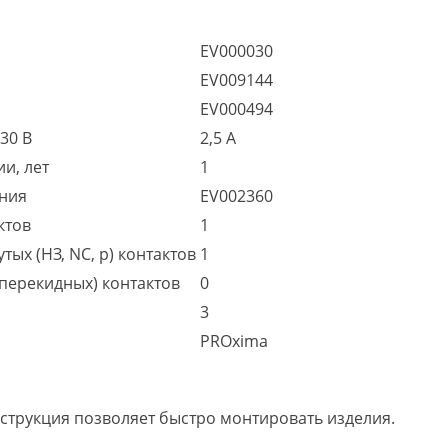
EV000030
EV009144
EV000494
230 В
2,5 А
и, лет
1
ения
EV002360
ктов
1
ых (НЗ, NC, р) контактов
1
перекидных) контактов
0
3
PROxima
струкция позволяет быстро монтировать изделия.