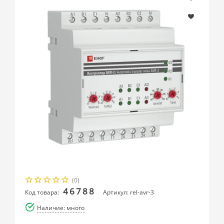
(0)
46788
Код товара:
Артикул: rel-avr-3
Наличие: много