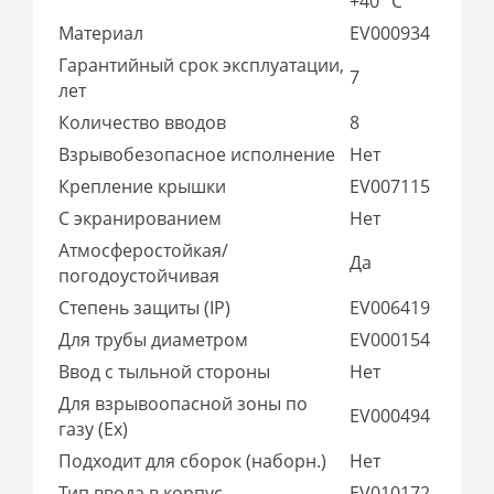
+40 °C
Материал
EV000934
Гарантийный срок эксплуатации,
7
лет
Количество вводов
8
Взрывобезопасное исполнение
Нет
Крепление крышки
EV007115
С экранированием
Нет
Атмосферостойкая/
Да
погодоустойчивая
Степень защиты (IP)
EV006419
Для трубы диаметром
EV000154
Ввод с тыльной стороны
Нет
Для взрывоопасной зоны по
EV000494
газу (Ex)
Подходит для сборок (наборн.)
Нет
Тип ввода в корпус
EV010172