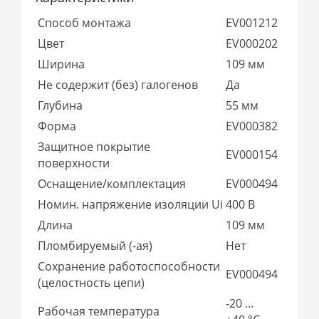
Способ монтажа
EV001212
Цвет
EV000202
Ширина
109 мм
Не содержит (без) галогенов
Да
Глубина
55 мм
Форма
EV000382
Защитное покрытие
EV000154
поверхности
Оснащение/комплектация
EV000494
Номин. напряжение изоляции Ui
400 В
Длина
109 мм
Пломбируемый (-ая)
Нет
Сохранение работоспособности
EV000494
(целостность цепи)
-20 ...
Рабочая температура