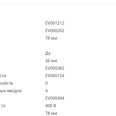
EV001212
EV000202
78 мм
Да
26 мм
EV000382
сти
EV000154
ройств
0
ных вводов
4
EV000494
 Ui
400 В
78 мм