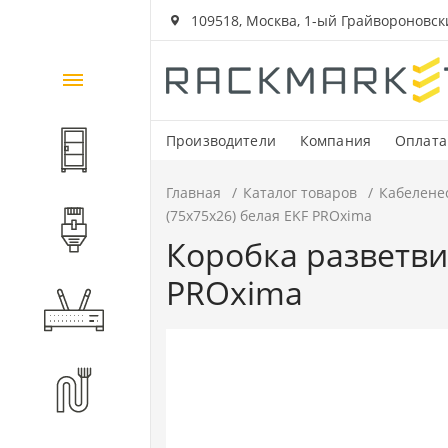
109518, Москва, 1-ый Грайвороновский
Каталог
товаров
Производители
Компания
Оплата
Шкафы и стойки
Главная
Каталог товаров
Кабелене
(75х75х26) белая EKF PROxima
Компоненты СКС
Коробка разветви
PROxima
Активное оборудование
Волоконно-оптические
компоненты