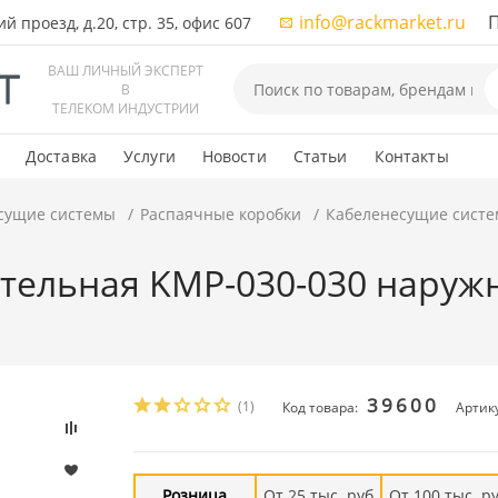
info@rackmarket.ru
ПН-
 проезд, д.20, стр. 35, офис 607
ВАШ ЛИЧНЫЙ ЭКСПЕРТ
В
ТЕЛЕКОМ ИНДУСТРИИ
Доставка
Услуги
Новости
Статьи
Контакты
сущие системы
Распаячные коробки
Кабеленесущие сист
тельная KMP-030-030 наружн
39600
(1)
Код товара:
Артику
Розница
От 25 тыс. руб
От 100 тыс. р