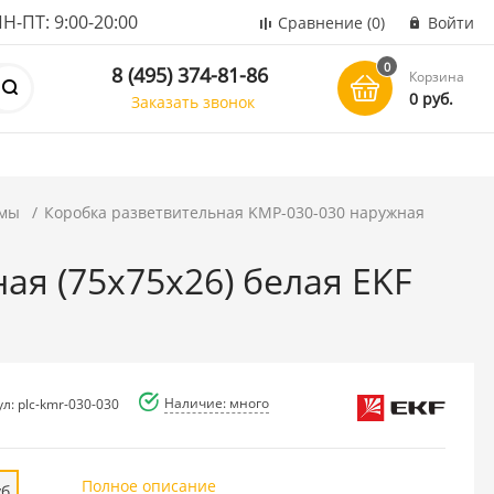
ПТ: 9:00-20:00
Сравнение
(0)
Войти
0
8 (495) 374-81-86
Корзина
0 руб.
Заказать звонок
емы
Коробка разветвительная KMP-030-030 наружная
ая (75х75х26) белая EKF
Наличие: много
л: plc-kmr-030-030
Полное описание
уб