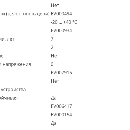
Нет
и (целостность цепи)
EV000494
-20 ... +40 °C
EV000934
и, лет
7
2
ие
Нет
и напряжения
0
EV007916
Нет
 устройства
ойчивая
Да
EV006417
EV000154
Да