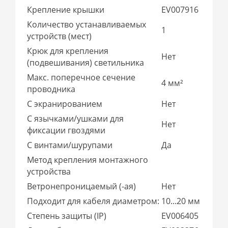
Крепление крышки
EV007916
Количество устанавливаемых
1
устройств (мест)
Крюк для крепления
Нет
(подвешивания) светильника
Макс. поперечное сечение
4 мм²
проводника
С экранированием
Нет
С язычками/ушками для
Нет
фиксации гвоздями
С винтами/шурупами
Да
Метод крепления монтажного
устройства
Ветронепроницаемый (-ая)
Нет
Подходит для кабеля диаметром:
10...20 мм
Степень защиты (IP)
EV006405