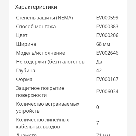
Характеристики
Степень защиты (NEMA)
EV000599
Способ монтажа
EV000383
Цвет
EV000206
Ширина
68 мм
Модель/исполнение
EV002646
Не содержит (без) галогенов
Да
Глубина
42
Форма
EV000167
Защитное покрытие
EV006034
поверхности
Количество встраиваемых
0
устройств
Количество линейных
7
кабельных вводов
Диаметр
71 мм