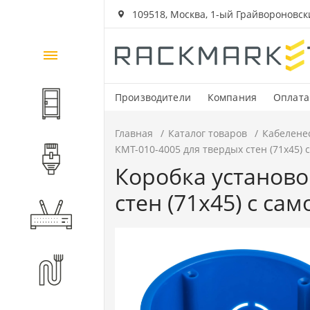
109518, Москва, 1-ый Грайвороновский
Каталог
товаров
Производители
Компания
Оплата
Шкафы и стойки
Главная
Каталог товаров
Кабелене
КМТ-010-4005 для твердых стен (71х45) 
Компоненты СКС
Коробка установо
стен (71х45) с са
Активное оборудование
Волоконно-оптические
компоненты