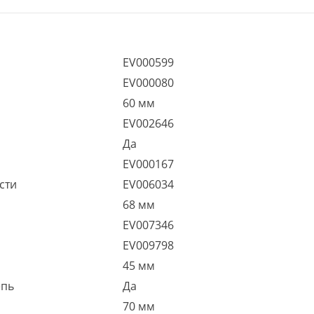
EV000599
EV000080
60 мм
EV002646
Да
EV000167
сти
EV006034
68 мм
EV007346
EV009798
45 мм
епь
Да
70 мм