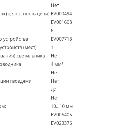
Нет
и (целостность цепи)
EV000494
EV001608
6
 устройства
EV007718
стройств (мест)
1
вания) светильника
Нет
роводника
4 мм²
Нет
ации гвоздями
Нет
Да
Нет
ом:
10...10 мм
EV006405
EV023376