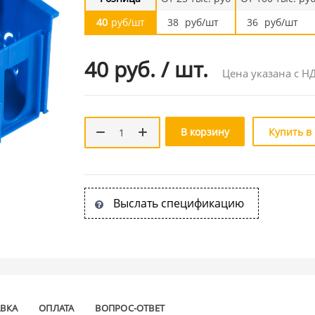
40
руб/шт
38
руб/шт
36
руб/шт
40 руб.
/
шт.
Цена указана с Н
В корзину
Купить в
Выслать спецификацию
АВКА
ОПЛАТА
ВОПРОС-ОТВЕТ