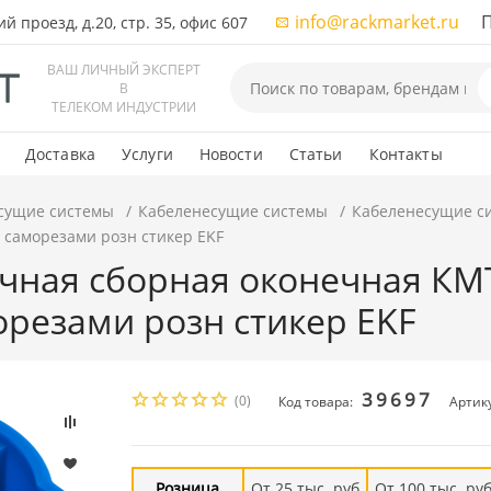
info@rackmarket.ru
ПН-
 проезд, д.20, стр. 35, офис 607
ВАШ ЛИЧНЫЙ ЭКСПЕРТ
В
ТЕЛЕКОМ ИНДУСТРИИ
Доставка
Услуги
Новости
Статьи
Контакты
сущие системы
Кабеленесущие системы
Кабеленесущие с
с саморезами розн стикер EKF
чная сборная оконечная КМТ
морезами розн стикер EKF
39697
(0)
Код товара:
Артику
Розница
От 25 тыс. руб
От 100 тыс. ру