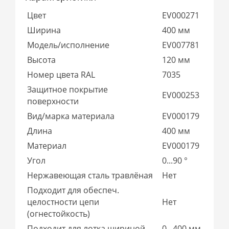
Цвет
EV000271
Ширина
400 мм
Модель/исполнение
EV007781
Высота
120 мм
Номер цвета RAL
7035
Защитное покрытие
EV000253
поверхности
Вид/марка материала
EV000179
Длина
400 мм
Материал
EV000179
Угол
0...90 °
Нержавеющая сталь травлёная
Нет
Подходит для обеспеч.
целостности цепи
Нет
(огнестойкость)
Подходит для лотка шириной
0...400 мм