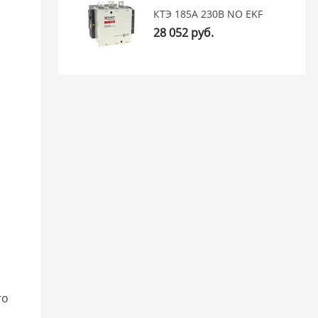
КТЭ 185А 230В NO EKF
28 052 руб.
го