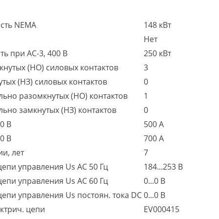
сть NEMA
148 кВт
Нет
ь при AC-3, 400 В
250 кВт
нутых (НО) силовых контактов
3
тых (НЗ) силовых контактов
0
льно разомкнутых (НО) контактов
1
ьно замкнутых (НЗ) контактов
0
0 В
500 А
0 В
700 А
и, лет
7
епи управления Us AC 50 Гц
184...253 В
епи управления Us AC 60 Гц
0...0 В
епи управления Us постоян. тока DC
0...0 В
ктрич. цепи
EV000415