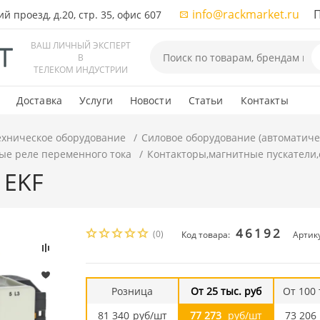
info@rackmarket.ru
ПН-
 проезд, д.20, стр. 35, офис 607
ВАШ ЛИЧНЫЙ ЭКСПЕРТ
В
ТЕЛЕКОМ ИНДУСТРИИ
Доставка
Услуги
Новости
Статьи
Контакты
ехническое оборудование
Силовое оборудование (автоматиче
ые реле переменного тока
Контакторы,магнитные пускатели,
 EKF
46192
(0)
Код товара:
Артику
Розница
От 25 тыс. руб
От 100 
81 340
руб/шт
77 273
руб/шт
73 206