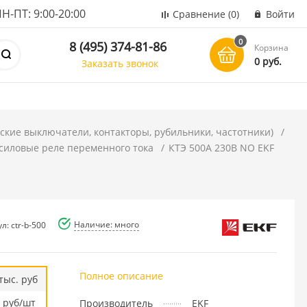
ПТ: 9:00-20:00
Сравнение
(0)
Войти
0
8 (495) 374-81-86
Корзина
0 руб.
Заказать звонок
ские выключатели, контакторы, рубильники, частотники)
силовые реле переменного тока
КТЭ 500А 230В NO EKF
Наличие: много
л: ctr-b-500
Полное описание
тыс. руб
руб/шт
Производитель
EKF