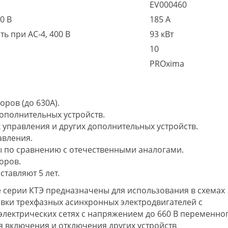
EV000460
0 В
185 А
ь при AC-4, 400 В
93 кВт
10
PROxima
ров (до 630А).
ополнительных устройств.
 управления и других дополнительных устройств.
авления.
 по сравнению с отечественными аналогами.
оров.
ставляют 5 лет.
 серии КТЭ предназначены для использования в схемах
овки трехфазных асинхронных электродвигателей с
электрических сетях с напряжением до 660 В переменно
ля включения и отключения других устройств