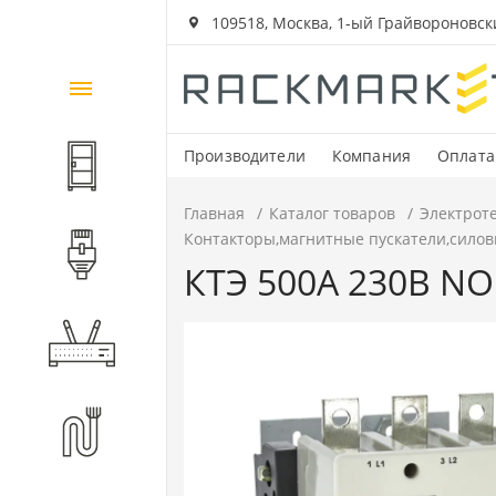
109518, Москва, 1-ый Грайвороновский
Каталог
товаров
Производители
Компания
Оплата
Шкафы и стойки
Главная
Каталог товаров
Электрот
Контакторы,магнитные пускатели,силов
Компоненты СКС
КТЭ 500А 230В NO
Активное оборудование
Волоконно-оптические
компоненты