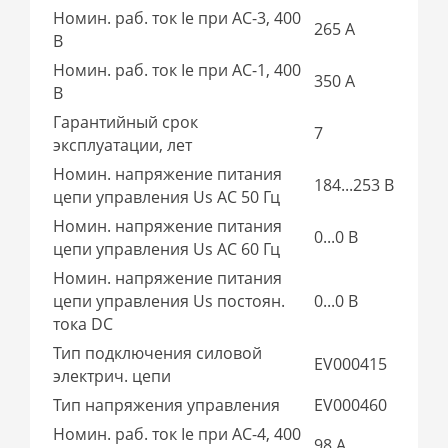
Номин. раб. ток Ie при AC-3, 400
265 А
В
Номин. раб. ток Ie при AC-1, 400
350 А
В
Гарантийный срок
7
эксплуатации, лет
Номин. напряжение питания
184...253 В
цепи управления Us AC 50 Гц
Номин. напряжение питания
0...0 В
цепи управления Us AC 60 Гц
Номин. напряжение питания
цепи управления Us постоян.
0...0 В
тока DC
Тип подключения силовой
EV000415
электрич. цепи
Тип напряжения управления
EV000460
Номин. раб. ток Ie при AC-4, 400
98 А